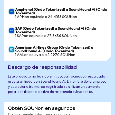
Amphenol (Ondo Tokenized) a SoundHound AI (Ondo
Tokenized)
1 APHon equivale a 24,4158 SOUNon
SAP (Ondo Tokenized) a SoundHound AI (Ondo
Tokenized)
1 SAPon equivale a 27,8656 SOUNon
American Airlines Group (Ondo Tokenized) a
SoundHound AI (Ondo Tokenized)
1 AALon equivale a 2,2970 SOUNon
Descargo de responsabilidad
Este producto no ha sido emitido, patrocinado, respaldado
ni está afiliado con SoundHound AI. El nombre de la empresa
y cualquier otra marca registrada se utilizan únicamente
para identificar el activo de referencia subyacente.
Obtén SOUNon en segundos
Compra, vende, intercambia y canjea