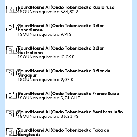
SoundHound AI (Ondo Tokenized) a Rublo ruso
🇷🇺
1 SOUNon equivale a 586,80 ₽
SoundHound AI (Ondo Tokenized) a Dólar
🇨🇦
canadiense
1 SOUNon equivale a 9,91 $
SoundHound AI (Ondo Tokenized) a Dólar
🇦🇺
australiano
1 SOUNon equivale a 10,06 $
SoundHound AI (Ondo Tokenized) a Dólar de
🇸🇬
Singapur
1 SOUNon equivale a 9,07 $
SoundHound AI (Ondo Tokenized) a Franco Suizo
🇨🇭
1 SOUNon equivale a 5,74 CHF
SoundHound AI (Ondo Tokenized) a Real brasileño
🇧🇷
1 SOUNon equivale a 36,23 R$
SoundHound AI (Ondo Tokenized) a Taka de
🇧🇩
Bangladés