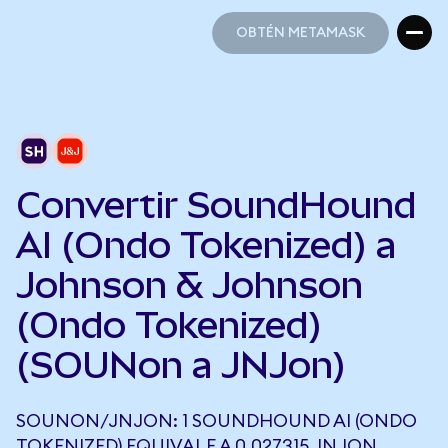
OBTÉN METAMASK
OBTÉN METAMASK
Convertir SoundHound
AI (Ondo Tokenized) a
Johnson & Johnson
(Ondo Tokenized)
(SOUNon a JNJon)
SOUNON/JNJON: 1 SOUNDHOUND AI (ONDO
TOKENIZED) EQUIVALE A 0,027315 JNJON