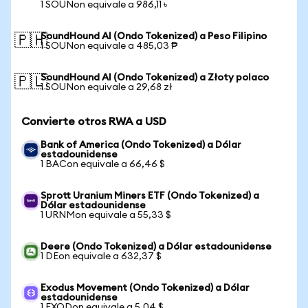
1 SOUNon equivale a 986,11 ৳
SoundHound AI (Ondo Tokenized) a Peso Filipino
🇵🇭
1 SOUNon equivale a 485,03 ₱
SoundHound AI (Ondo Tokenized) a Złoty polaco
🇵🇱
1 SOUNon equivale a 29,68 zł
Convierte otros RWA a USD
Bank of America (Ondo Tokenized) a Dólar
estadounidense
1 BACon equivale a 66,46 $
Sprott Uranium Miners ETF (Ondo Tokenized) a
Dólar estadounidense
1 URNMon equivale a 55,33 $
Deere (Ondo Tokenized) a Dólar estadounidense
1 DEon equivale a 632,37 $
Exodus Movement (Ondo Tokenized) a Dólar
estadounidense
1 EXODon equivale a 5,04 $