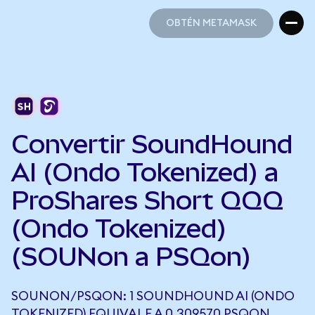
OBTÉN METAMASK
OBTÉN METAMASK
Convertir SoundHound
AI (Ondo Tokenized) a
ProShares Short QQQ
(Ondo Tokenized)
(SOUNon a PSQon)
SOUNON/PSQON: 1 SOUNDHOUND AI (ONDO
TOKENIZED) EQUIVALE A 0,309570 PSQON