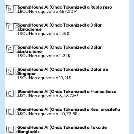
SoundHound AI (Ondo Tokenized) a Rublo ruso
🇷🇺
1 SOUNon equivale a 657,30 ₽
SoundHound AI (Ondo Tokenized) a Dólar
🇨🇦
canadiense
1 SOUNon equivale a 11,15 $
SoundHound AI (Ondo Tokenized) a Dólar
🇦🇺
australiano
1 SOUNon equivale a 11,31 $
SoundHound AI (Ondo Tokenized) a Dólar de
🇸🇬
Singapur
1 SOUNon equivale a 10,21 $
SoundHound AI (Ondo Tokenized) a Franco Suizo
🇨🇭
1 SOUNon equivale a 6,46 CHF
SoundHound AI (Ondo Tokenized) a Real brasileño
🇧🇷
1 SOUNon equivale a 40,73 R$
SoundHound AI (Ondo Tokenized) a Taka de
🇧🇩
Bangladés