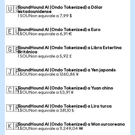
SoundHound AI (Ondo Tokenized) a Dólar
🇺🇸
estadounidense
1 SOUNon equivale a 7,99 $
SoundHound AI (Ondo Tokenized) a Euro
🇪🇺
1 SOUNon equivale a 6,91 €
SoundHound AI (Ondo Tokenized) a Libra Esterlina
🇬🇧
Británica
1 SOUNon equivale a 5,92 £
SoundHound AI (Ondo Tokenized) a Yen japonés
🇯🇵
1 SOUNon equivale a 1260,86 ¥
SoundHound AI (Ondo Tokenized) a Yuan chino
🇨🇳
1 SOUNon equivale a 53,91 ¥
SoundHound AI (Ondo Tokenized) a Lira turca
🇹🇷
1 SOUNon equivale a 381,10 ₺
SoundHound AI (Ondo Tokenized) a Won surcoreano
🇰🇷
1 SOUNon equivale a 11.249,04 ₩