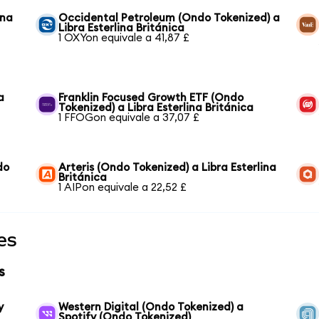
ina
Occidental Petroleum (Ondo Tokenized) a
Libra Esterlina Británica
1 OXYon equivale a 41,87 £
a
Franklin Focused Growth ETF (Ondo
Tokenized) a Libra Esterlina Británica
1 FFOGon equivale a 37,07 £
do
Arteris (Ondo Tokenized) a Libra Esterlina
Británica
1 AIPon equivale a 22,52 £
es
s
y
Western Digital (Ondo Tokenized) a
Spotify (Ondo Tokenized)