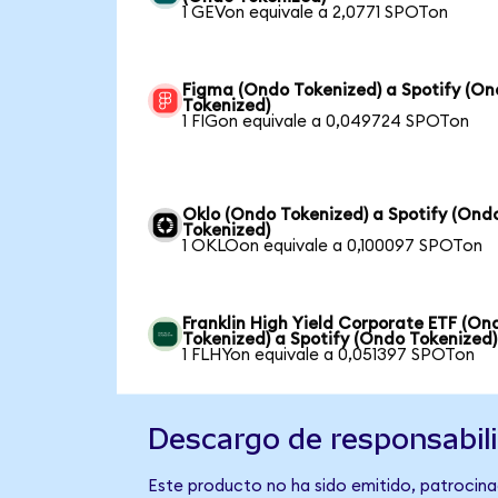
1 GEVon equivale a 2,0771 SPOTon
Figma (Ondo Tokenized) a Spotify (O
Tokenized)
1 FIGon equivale a 0,049724 SPOTon
Oklo (Ondo Tokenized) a Spotify (Ond
Tokenized)
1 OKLOon equivale a 0,100097 SPOTon
Franklin High Yield Corporate ETF (On
Tokenized) a Spotify (Ondo Tokenized)
1 FLHYon equivale a 0,051397 SPOTon
Descargo de responsabil
Este producto no ha sido emitido, patrocinad