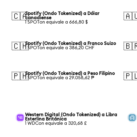
Spotify (Ondo Tokenized) a Dólar
🇨🇦
🇦
canadiense
1 SPOTon equivale a 666,80 $
Spotify (Ondo Tokenized) a Franco Suizo
🇨🇭
🇧
1 SPOTon equivale a 386,20 CHF
Spotify (Ondo Tokenized) a Peso Filipino
🇵🇭
🇵
1 SPOTon equivale a 29.058,62 ₱
Western Digital (Ondo Tokenized) a Libra
Esterlina Británica
1 WDCon equivale a 320,68 £