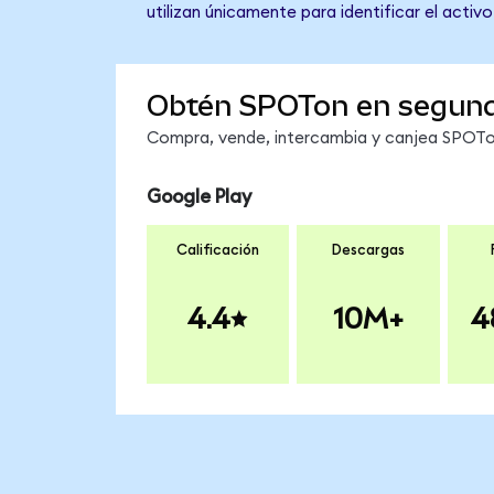
utilizan únicamente para identificar el activ
Obtén SPOTon en segun
Compra, vende, intercambia y canjea SPOTon
Google Play
Calificación
Descargas
4.4
10M+
4