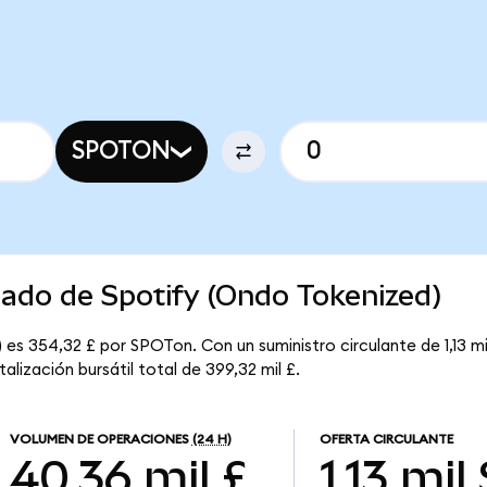
SPOTON
cado de Spotify (Ondo Tokenized)
 es 354,32 £ por SPOTon. Con un suministro circulante de 1,13 mi
lización bursátil total de 399,32 mil £.
VOLUMEN DE OPERACIONES
(24 H)
OFERTA CIRCULANTE
40,36 mil £
1,13 mil