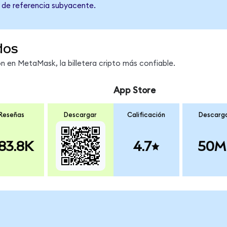
o de referencia subyacente.
dos
 en MetaMask, la billetera cripto más confiable.
App Store
Reseñas
Descargar
Calificación
Descarg
83.8K
4.7
50M