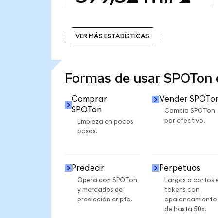
VER MÁS ESTADÍSTICAS
VER MÁS ESTADÍSTICAS
Formas de usar SPOTon
Comprar
Vender SPOTo
SPOTon
Cambia SPOTon
por efectivo.
Empieza en pocos
pasos.
Predecir
Perpetuos
Opera con SPOTon
Largos o cortos 
y mercados de
tokens con
predicción cripto.
apalancamiento
de hasta 50x.