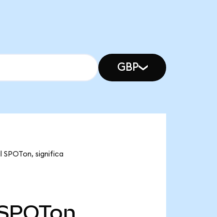
GBP
l SPOTon, significa
SPOTon