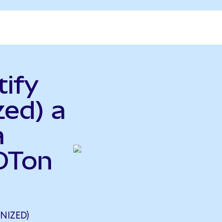
tify
zed) a
a
OTon
NIZED)