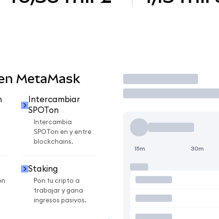
 en MetaMask
Operar
n
Intercambiar
SPOTon
Intercambia
SPOTon en y entre
blockchains.
15m
30m
Staking
en
Pon tu cripto a
trabajar y gana
ingresos pasivos.