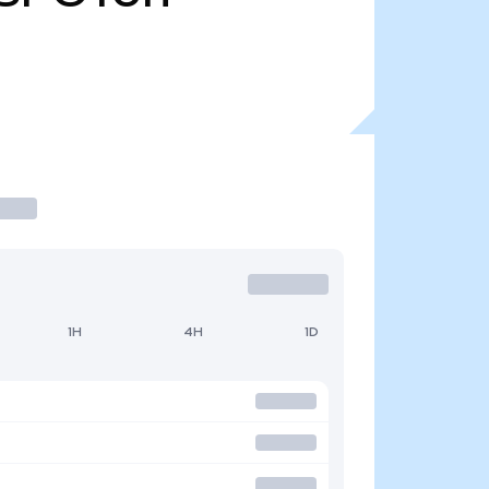
1H
4H
1D