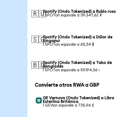
Spotify (Ondo Tokenized) a Rublo ruso
🇷🇺
1 SPOTon equivale a 39.347,62 ₽
Spotify (Ondo Tokenized) a Dólar de
🇸🇬
Singapur
1 SPOTon equivale a 611,34 $
Spotify (Ondo Tokenized) a Taka de
🇧🇩
Bangladés
1 SPOTon equivale a 59.194,36 ৳
Convierte otros RWA a GBP
GE Vernova (Ondo Tokenized) a Libra
Esterlina Británica
1 GEVon equivale a 735,96 £