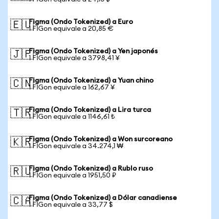
Figma (Ondo Tokenized) a Euro
🇪🇺
1 FIGon equivale a 20,85 €
Figma (Ondo Tokenized) a Yen japonés
🇯🇵
1 FIGon equivale a 3798,41 ¥
Figma (Ondo Tokenized) a Yuan chino
🇨🇳
1 FIGon equivale a 162,67 ¥
Figma (Ondo Tokenized) a Lira turca
🇹🇷
1 FIGon equivale a 1146,61 ₺
Figma (Ondo Tokenized) a Won surcoreano
🇰🇷
1 FIGon equivale a 34.274,1 ₩
Figma (Ondo Tokenized) a Rublo ruso
🇷🇺
1 FIGon equivale a 1951,50 ₽
Figma (Ondo Tokenized) a Dólar canadiense
🇨🇦
1 FIGon equivale a 33,77 $