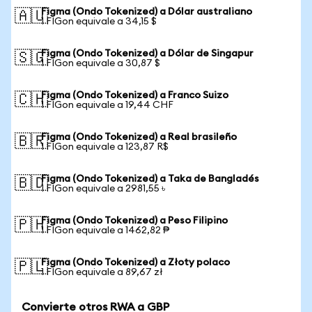
Figma (Ondo Tokenized) a Dólar australiano
🇦🇺
1 FIGon equivale a 34,15 $
Figma (Ondo Tokenized) a Dólar de Singapur
🇸🇬
1 FIGon equivale a 30,87 $
Figma (Ondo Tokenized) a Franco Suizo
🇨🇭
1 FIGon equivale a 19,44 CHF
Figma (Ondo Tokenized) a Real brasileño
🇧🇷
1 FIGon equivale a 123,87 R$
Figma (Ondo Tokenized) a Taka de Bangladés
🇧🇩
1 FIGon equivale a 2981,55 ৳
Figma (Ondo Tokenized) a Peso Filipino
🇵🇭
1 FIGon equivale a 1462,82 ₱
Figma (Ondo Tokenized) a Złoty polaco
🇵🇱
1 FIGon equivale a 89,67 zł
Convierte otros RWA a GBP