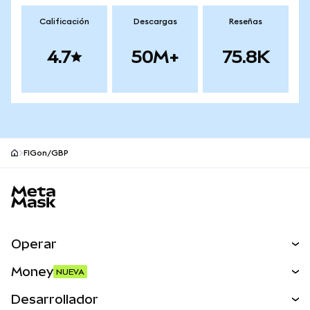
Calificación
Descargas
Reseñas
4.7
50M+
75.8K
FIGon/GBP
Pie de página del sitio MetaMask
Operar
Canjear
Money
NUEVA
Predecir
NUEVA
Comprar
Desarrollador
Perps
NUEVA