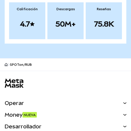
Calificación
Descargas
Reseñas
4.7
50M+
75.8K
SPOTon/RUB
Pie de página del sitio MetaMask
Operar
Canjear
Money
NUEVA
Predecir
NUEVA
Comprar
Desarrollador
Perps
NUEVA