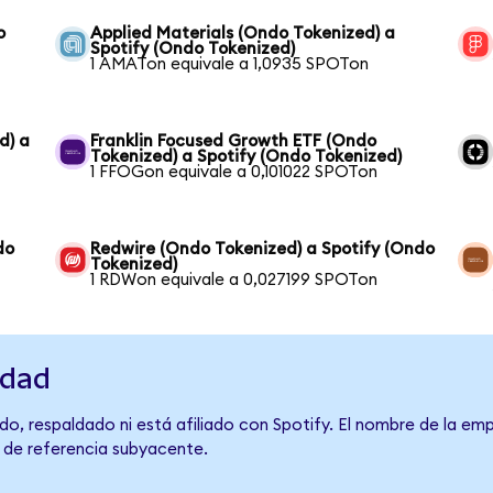
o
Applied Materials (Ondo Tokenized) a
Spotify (Ondo Tokenized)
1 AMATon equivale a 1,0935 SPOTon
d) a
Franklin Focused Growth ETF (Ondo
Tokenized) a Spotify (Ondo Tokenized)
1 FFOGon equivale a 0,101022 SPOTon
do
Redwire (Ondo Tokenized) a Spotify (Ondo
Tokenized)
1 RDWon equivale a 0,027199 SPOTon
idad
o, respaldado ni está afiliado con Spotify. El nombre de la emp
o de referencia subyacente.