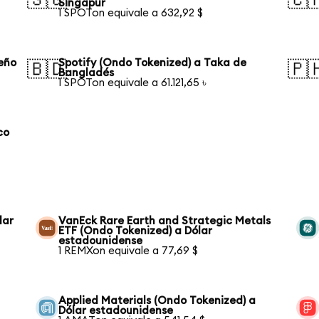
Singapur
1 SPOTon equivale a 632,92 $
leño
Spotify (Ondo Tokenized) a Taka de
🇧🇩
🇵
Bangladés
1 SPOTon equivale a 61.121,65 ৳
co
lar
VanEck Rare Earth and Strategic Metals
ETF (Ondo Tokenized) a Dólar
estadounidense
1 REMXon equivale a 77,69 $
Applied Materials (Ondo Tokenized) a
Dólar estadounidense