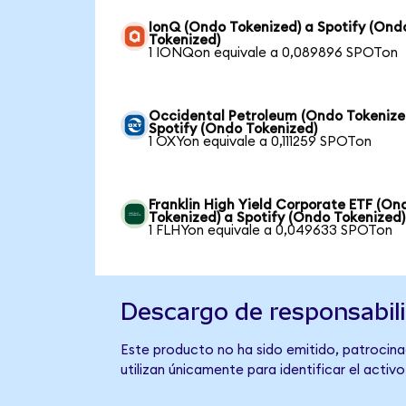
IonQ (Ondo Tokenized) a Spotify (Ond
Tokenized)
1 IONQon equivale a 0,089896 SPOTon
Occidental Petroleum (Ondo Tokenize
Spotify (Ondo Tokenized)
1 OXYon equivale a 0,111259 SPOTon
Franklin High Yield Corporate ETF (On
Tokenized) a Spotify (Ondo Tokenized)
1 FLHYon equivale a 0,049633 SPOTon
Descargo de responsabil
Este producto no ha sido emitido, patrocinad
utilizan únicamente para identificar el activ