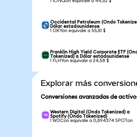
1 IONQon equivale a 44,52 $
Occidental Petroleum (Ondo Tokenize
Dólar estadounidense
1 OXYon equivale a 55,10 $
Franklin High Yield Corporate ETF (On
Tokenized) a Dólar estadounidense
1 FLHYon equivale a 24,58 $
Explorar más conversion
Conversiones avanzadas de activo
Western Digital (Ondo Tokenized) a
Spotify (Ondo Tokenized)
1 WDCon equivale a 0,894374 SPOTon