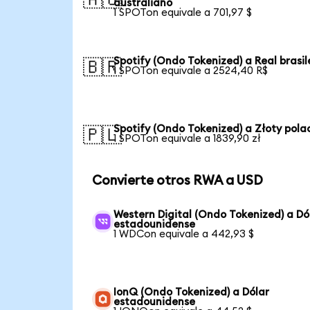
australiano
1 SPOTon equivale a 701,97 $
Spotify (Ondo Tokenized) a Real brasi
🇧🇷
1 SPOTon equivale a 2524,40 R$
Spotify (Ondo Tokenized) a Złoty pola
🇵🇱
1 SPOTon equivale a 1839,90 zł
Convierte otros RWA a USD
Western Digital (Ondo Tokenized) a Dó
estadounidense
1 WDCon equivale a 442,93 $
IonQ (Ondo Tokenized) a Dólar
estadounidense