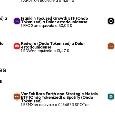
1 AMATon equivale a 541,54 $
d) a
Franklin Focused Growth ETF (Ondo
Tokenized) a Dólar estadounidense
1 FFOGon equivale a 50,03 $
do
Redwire (Ondo Tokenized) a Dólar
estadounidense
1 RDWon equivale a 13,47 $
es
s
VanEck Rare Earth and Strategic Metals
ETF (Ondo Tokenized) a Spotify (Ondo
Tokenized)
1 REMXon equivale a 0,156873 SPOTon