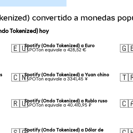
okenized) convertido a monedas pop
ndo Tokenized) hoy
Spotify (Ondo Tokenized) a Euro
🇪🇺
🇬
1 SPOTon equivale a 428,52 €
s
Spotify (Ondo Tokenized) a Yuan chino
🇨🇳
🇹
1 SPOTon equivale a 3341,45 ¥
Spotify (Ondo Tokenized) a Rublo ruso
🇷🇺
🇨
1 SPOTon equivale a 40.410,95 ₽
Spotify (Ondo Tokenized) a Dólar de
🇸🇬
🇨