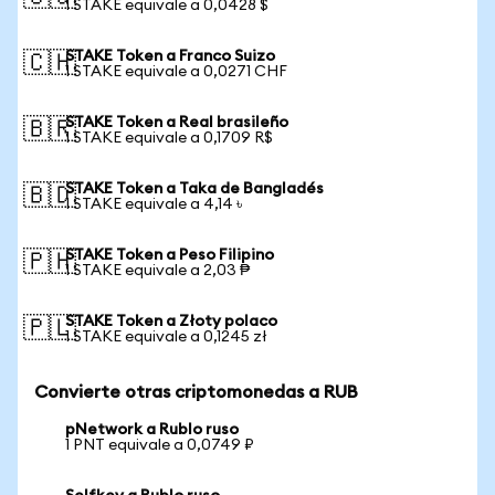
1 STAKE equivale a 0,0428 $
STAKE Token a Franco Suizo
🇨🇭
1 STAKE equivale a 0,0271 CHF
STAKE Token a Real brasileño
🇧🇷
1 STAKE equivale a 0,1709 R$
STAKE Token a Taka de Bangladés
🇧🇩
1 STAKE equivale a 4,14 ৳
STAKE Token a Peso Filipino
🇵🇭
1 STAKE equivale a 2,03 ₱
STAKE Token a Złoty polaco
🇵🇱
1 STAKE equivale a 0,1245 zł
Convierte otras criptomonedas a RUB
pNetwork a Rublo ruso
1 PNT equivale a 0,0749 ₽