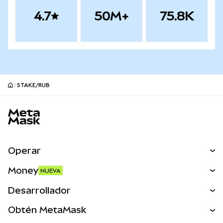
4.7
50M+
75.8K
STAKE/RUB
Pie de página del sitio MetaMask
Operar
Canjear
Money
NUEVA
Predecir
NUEVA
Comprar
Desarrollador
Perps
NUEVA
Tarjeta
Ver los documentos
Obtén MetaMask
Activos del mundo real
mUSD
NUEVA
Panel
Obtén Metamask