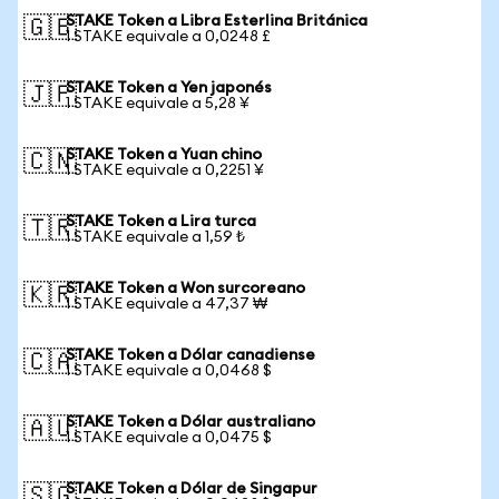
STAKE Token a Libra Esterlina Británica
🇬🇧
1 STAKE equivale a 0,0248 £
STAKE Token a Yen japonés
🇯🇵
1 STAKE equivale a 5,28 ¥
STAKE Token a Yuan chino
🇨🇳
1 STAKE equivale a 0,2251 ¥
STAKE Token a Lira turca
🇹🇷
1 STAKE equivale a 1,59 ₺
STAKE Token a Won surcoreano
🇰🇷
1 STAKE equivale a 47,37 ₩
STAKE Token a Dólar canadiense
🇨🇦
1 STAKE equivale a 0,0468 $
STAKE Token a Dólar australiano
🇦🇺
1 STAKE equivale a 0,0475 $
STAKE Token a Dólar de Singapur
🇸🇬