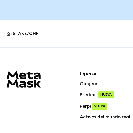
STAKE/CHF
Pie de página del sitio MetaMask
Operar
Canjear
Predecir
NUEVA
Perps
NUEVA
Activos del mundo real