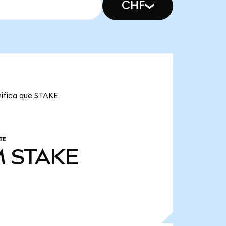
CHF
nifica que STAKE
TE
M
STAKE