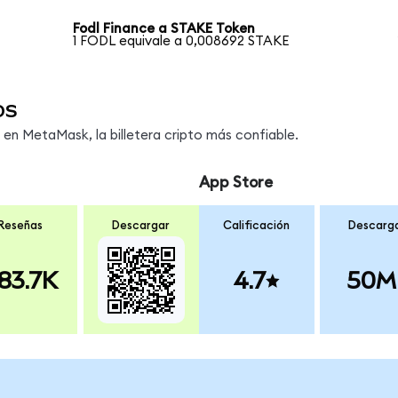
Fodl Finance a STAKE Token
1 FODL equivale a 0,008692 STAKE
os
n MetaMask, la billetera cripto más confiable.
App Store
Reseñas
Descargar
Calificación
Descarg
83.7K
4.7
50M