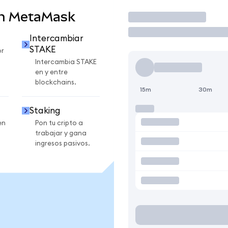
en MetaMask
Operar
Intercambiar
STAKE
or
Intercambia STAKE
en y entre
blockchains.
15m
30m
Staking
en
Pon tu cripto a
trabajar y gana
ingresos pasivos.