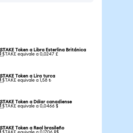
STAKE Token a Libra Esterlina Británica

1 STAKE equivale a 0,0247 £
STAKE Token a Lira turca

1 STAKE equivale a 1,58 ₺
STAKE Token a Dólar canadiense

1 STAKE equivale a 0,0466 $
STAKE Token a Real brasileño

1 STAKE equivale a 0,1706 R$