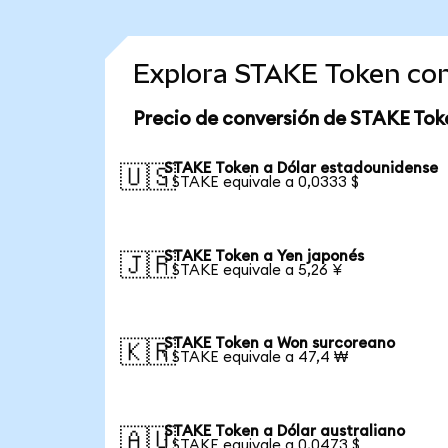
Explora STAKE Token con
Precio de conversión de STAKE Tok
STAKE Token a Dólar estadounidense
🇺🇸
1 STAKE equivale a 0,0333 $
STAKE Token a Yen japonés
🇯🇵
1 STAKE equivale a 5,26 ¥
STAKE Token a Won surcoreano
🇰🇷
1 STAKE equivale a 47,4 ₩
STAKE Token a Dólar australiano
🇦🇺
1 STAKE equivale a 0,0473 $