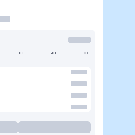
1H
4H
1D