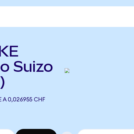
AKE
o Suizo
)
 A 0,026955 CHF