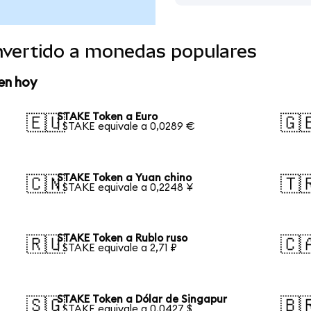
vertido a monedas populares
en hoy
STAKE Token a Euro
🇪🇺
🇬
1 STAKE equivale a 0,0289 €
STAKE Token a Yuan chino
🇨🇳
🇹
1 STAKE equivale a 0,2248 ¥
STAKE Token a Rublo ruso
🇷🇺
🇨
1 STAKE equivale a 2,71 ₽
STAKE Token a Dólar de Singapur
🇸🇬
🇧
1 STAKE equivale a 0,0427 $