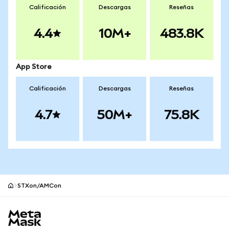
Calificación
Descargas
Reseñas
4.4
10M+
483.8K
App Store
Calificación
Descargas
Reseñas
4.7
50M+
75.8K
STXon/AMCon
Pie de página del sitio MetaMask