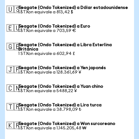
Seagate (Ondo Tokenized) a Dólar estadounidense
🇺🇸
1 STXon equivale a 813,42 $
Seagate (Ondo Tokenized) a Euro
🇪🇺
1 STXon equivale a 703,59 €
Seagate (Ondo Tokenized) a Libra Esterlina
🇬🇧
Británica
1 STXon equivale a 602,94 £
Seagate (Ondo Tokenized) a Yen japonés
🇯🇵
1 STXon equivale a 128.361,69 ¥
Seagate (Ondo Tokenized) a Yuan chino
🇨🇳
1 STXon equivale a 5488,22 ¥
Seagate (Ondo Tokenized) a Lira turca
🇹🇷
1 STXon equivale a 38.798,09 ₺
Seagate (Ondo Tokenized) a Won surcoreano
🇰🇷
1 STXon equivale a 1.145.205,48 ₩