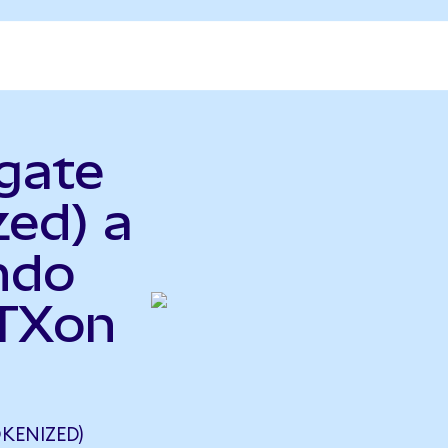
gate
zed) a
Ondo
STXon
KENIZED)