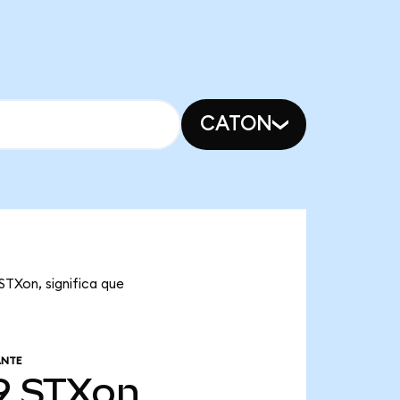
CATON
STXon, significa que
ANTE
9
STXon