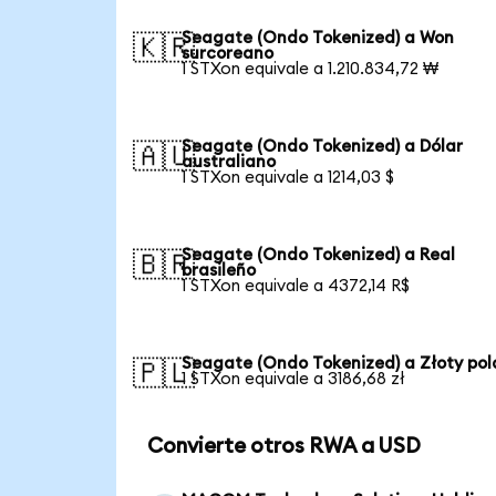
Seagate (Ondo Tokenized) a Won
🇰🇷
surcoreano
1 STXon equivale a 1.210.834,72 ₩
Seagate (Ondo Tokenized) a Dólar
🇦🇺
australiano
1 STXon equivale a 1214,03 $
Seagate (Ondo Tokenized) a Real
🇧🇷
brasileño
1 STXon equivale a 4372,14 R$
Seagate (Ondo Tokenized) a Złoty po
🇵🇱
1 STXon equivale a 3186,68 zł
Convierte otros RWA a USD