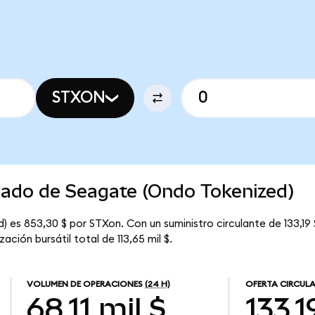
STXON
cado de Seagate (Ondo Tokenized)
 es 853,30 $ por STXon. Con un suministro circulante de 133,19 
ción bursátil total de 113,65 mil $.
VOLUMEN DE OPERACIONES
(24 H)
OFERTA CIRCUL
68,11 mil $
133,1