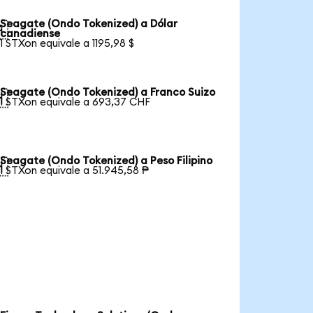
Seagate (Ondo Tokenized) a Dólar

canadiense
1 STXon equivale a 1195,98 $
Seagate (Ondo Tokenized) a Franco Suizo

1 STXon equivale a 693,37 CHF
Seagate (Ondo Tokenized) a Peso Filipino

1 STXon equivale a 51.945,58 ₱