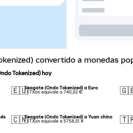
okenized) convertido a monedas po
Ondo Tokenized) hoy
Seagate (Ondo Tokenized) a Euro
🇪🇺
🇬
1 STXon equivale a 740,52 €
nés
Seagate (Ondo Tokenized) a Yuan chino
🇨🇳
🇹
1 STXon equivale a 5758,51 ¥