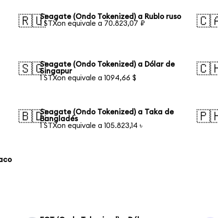
Seagate (Ondo Tokenized) a Rublo ruso
🇷🇺
🇨
1 STXon equivale a 70.823,07 ₽
Seagate (Ondo Tokenized) a Dólar de
🇸🇬
🇨
Singapur
1 STXon equivale a 1094,66 $
Seagate (Ondo Tokenized) a Taka de
🇧🇩
🇵
Bangladés
1 STXon equivale a 105.823,14 ৳
laco