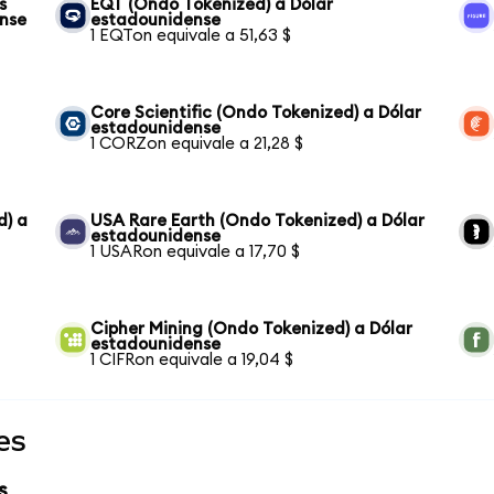
s
EQT (Ondo Tokenized) a Dólar
ense
estadounidense
1 EQTon equivale a 51,63 $
Core Scientific (Ondo Tokenized) a Dólar
estadounidense
1 CORZon equivale a 21,28 $
d) a
USA Rare Earth (Ondo Tokenized) a Dólar
estadounidense
1 USARon equivale a 17,70 $
Cipher Mining (Ondo Tokenized) a Dólar
estadounidense
1 CIFRon equivale a 19,04 $
es
s