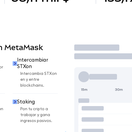
en MetaMask
Operar
Intercambiar
STXon
or
Intercambia STXon
en y entre
blockchains.
15m
30m
Staking
en
Pon tu cripto a
trabajar y gana
ingresos pasivos.