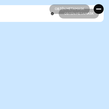
OBTÉN METAMASK
OBTÉN METAMASK
OBTÉN METAMASK
OBTÉN METAMASK