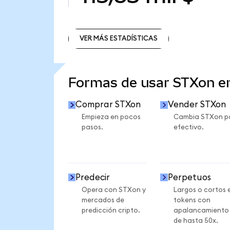
VER MÁS ESTADÍSTICAS
VER MÁS ESTADÍSTICAS
Formas de usar STXon 
Comprar STXon
Vender STXon
Empieza en pocos
Cambia STXon p
pasos.
efectivo.
Predecir
Perpetuos
Opera con STXon y
Largos o cortos 
mercados de
tokens con
predicción cripto.
apalancamiento
de hasta 50x.