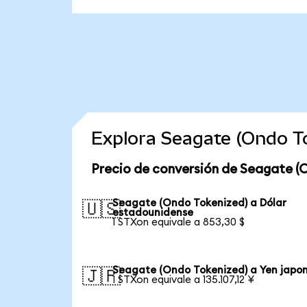
Explora Seagate (Ondo T
Precio de conversión de Seagate (
Seagate (Ondo Tokenized) a Dólar
🇺🇸
estadounidense
1 STXon equivale a 853,30 $
Seagate (Ondo Tokenized) a Yen japo
🇯🇵
1 STXon equivale a 135.107,12 ¥