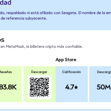
idad
do, respaldado ni está afiliado con Seagate. El nombre de la em
o de referencia subyacente.
os
n MetaMask, la billetera cripto más confiable.
App Store
Reseñas
Descargar
Calificación
Descarg
83.8K
4.7
50M