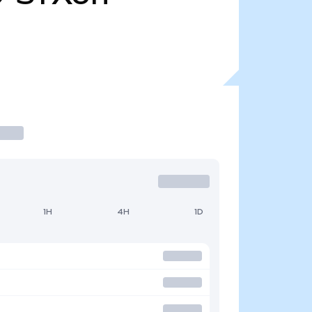
1H
4H
1D