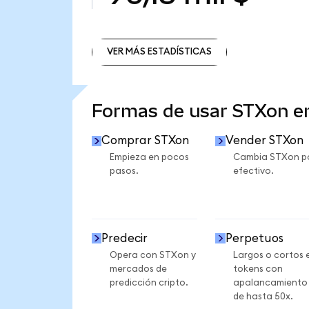
VER MÁS ESTADÍSTICAS
VER MÁS ESTADÍSTICAS
Formas de usar STXon 
Comprar STXon
Vender STXon
Empieza en pocos
Cambia STXon p
pasos.
efectivo.
Predecir
Perpetuos
Opera con STXon y
Largos o cortos 
mercados de
tokens con
predicción cripto.
apalancamiento
de hasta 50x.