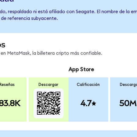
do, respaldado ni está afiliado con Seagate. El nombre de la em
o de referencia subyacente.
os
n MetaMask, la billetera cripto más confiable.
App Store
Reseñas
Descargar
Calificación
Descarg
83.8K
4.7
50M