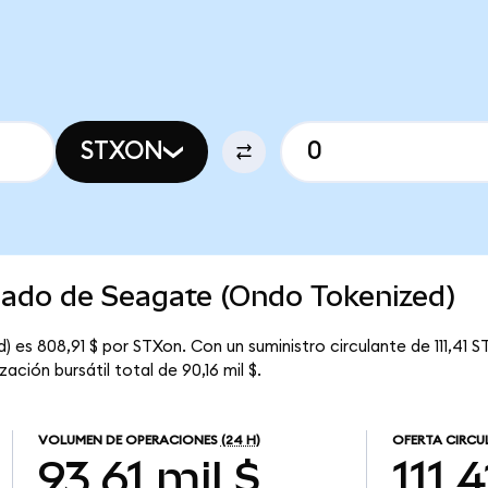
STXON
cado de Seagate (Ondo Tokenized)
es 808,91 $ por STXon. Con un suministro circulante de 111,41 ST
ción bursátil total de 90,16 mil $.
VOLUMEN DE OPERACIONES
(24 H)
OFERTA CIRCU
93,61 mil $
111,4