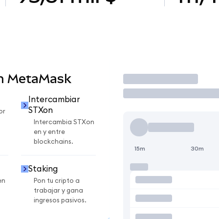
en MetaMask
Operar
Intercambiar
STXon
or
Intercambia STXon
en y entre
blockchains.
15m
30m
Staking
en
Pon tu cripto a
trabajar y gana
ingresos pasivos.