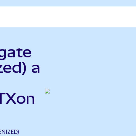
gate
zed) a
STXon
NIZED)