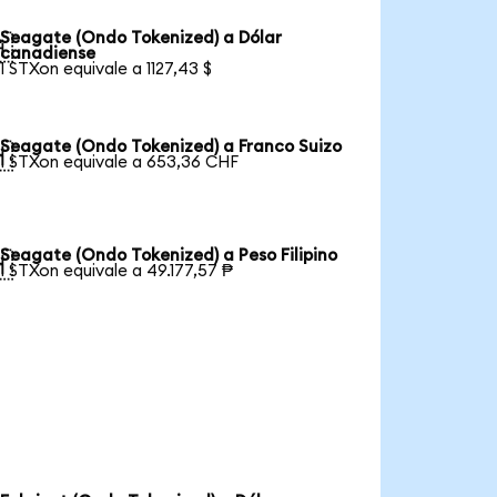
Seagate (Ondo Tokenized) a Dólar

canadiense
1 STXon equivale a 1127,43 $
Seagate (Ondo Tokenized) a Franco Suizo

1 STXon equivale a 653,36 CHF
Seagate (Ondo Tokenized) a Peso Filipino

1 STXon equivale a 49.177,57 ₱