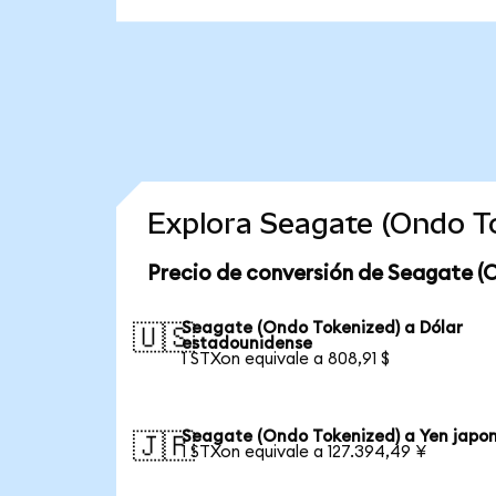
Explora Seagate (Ondo T
Precio de conversión de Seagate (
Seagate (Ondo Tokenized) a Dólar
🇺🇸
estadounidense
1 STXon equivale a 808,91 $
Seagate (Ondo Tokenized) a Yen japo
🇯🇵
1 STXon equivale a 127.394,49 ¥