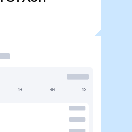
1H
4H
1D