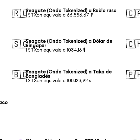
Seagate (Ondo Tokenized) a Rublo ruso
🇷🇺
🇨
1 STXon equivale a 66.556,67 ₽
Seagate (Ondo Tokenized) a Dólar de
🇸🇬
🇨
Singapur
1 STXon equivale a 1034,18 $
Seagate (Ondo Tokenized) a Taka de
🇧🇩
🇵
Bangladés
1 STXon equivale a 100.123,92 ৳
laco