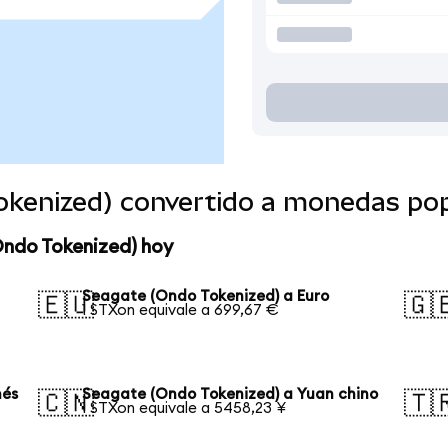
okenized) convertido a monedas po
Ondo Tokenized) hoy
Seagate (Ondo Tokenized) a Euro
🇪🇺
🇬
1 STXon equivale a 699,67 €
nés
Seagate (Ondo Tokenized) a Yuan chino
🇨🇳
🇹
1 STXon equivale a 5458,23 ¥