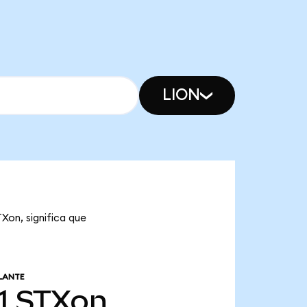
LION
Xon, significa que
LANTE
1
STXon