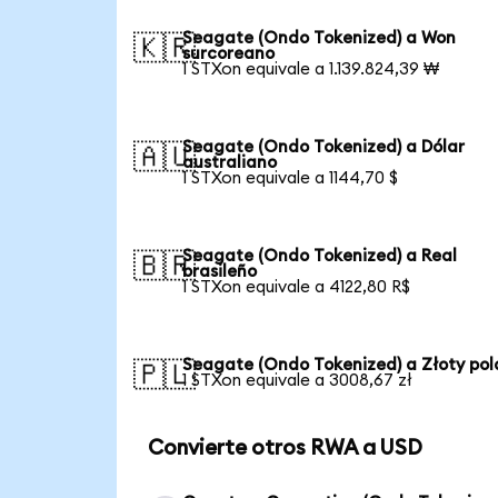
Seagate (Ondo Tokenized) a Won
🇰🇷
surcoreano
1 STXon equivale a 1.139.824,39 ₩
Seagate (Ondo Tokenized) a Dólar
🇦🇺
australiano
1 STXon equivale a 1144,70 $
Seagate (Ondo Tokenized) a Real
🇧🇷
brasileño
1 STXon equivale a 4122,80 R$
Seagate (Ondo Tokenized) a Złoty po
🇵🇱
1 STXon equivale a 3008,67 zł
Convierte otros RWA a USD