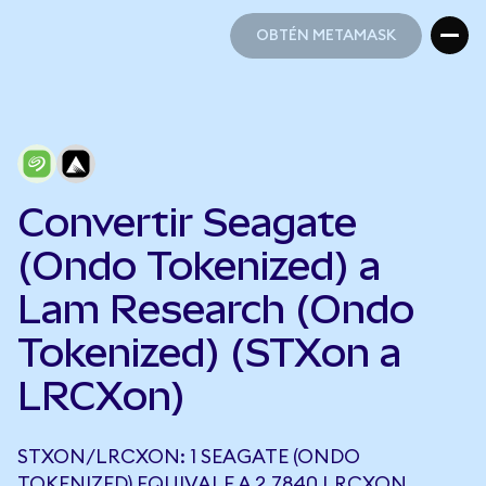
OBTÉN METAMASK
OBTÉN METAMASK
Convertir Seagate
(Ondo Tokenized) a
Lam Research (Ondo
Tokenized) (STXon a
LRCXon)
STXON/LRCXON: 1 SEAGATE (ONDO
TOKENIZED) EQUIVALE A 2,7840 LRCXON