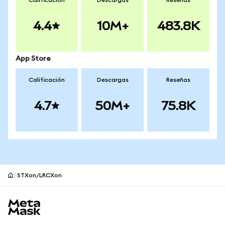
Calificación
Descargas
Reseñas
4.4
10M+
483.8K
App Store
Calificación
Descargas
Reseñas
4.7
50M+
75.8K
STXon/LRCXon
Pie de página del sitio MetaMask