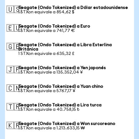
Seagate (Ondo Tokenized) a Dólar estadounidense
🇺🇸
1 STXon equivale a 854,62 $
Seagate (Ondo Tokenized) a Euro
🇪🇺
1 STXon equivale a 741,77 €
Seagate (Ondo Tokenized) a Libra Esterlina
🇬🇧
Británica
1 STXon equivale a 635,32 £
Seagate (Ondo Tokenized) a Yen japonés
🇯🇵
1 STXon equivale a 135.352,04 ¥
Seagate (Ondo Tokenized) a Yuan chino
🇨🇳
1 STXon equivale a 5767,17 ¥
Seagate (Ondo Tokenized) a Lira turca
🇹🇷
1 STXon equivale a 40.758,15 ₺
Seagate (Ondo Tokenized) a Won surcoreano
🇰🇷
1 STXon equivale a 1.213.633,15 ₩