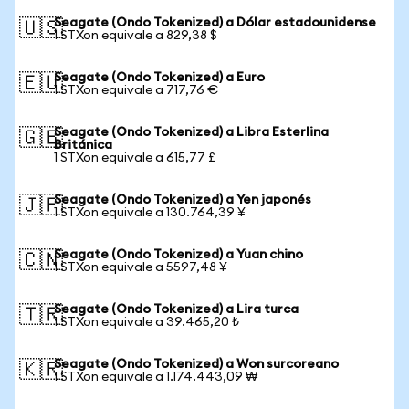
Seagate (Ondo Tokenized) a Dólar estadounidense
🇺🇸
1 STXon equivale a 829,38 $
Seagate (Ondo Tokenized) a Euro
🇪🇺
1 STXon equivale a 717,76 €
Seagate (Ondo Tokenized) a Libra Esterlina
🇬🇧
Británica
1 STXon equivale a 615,77 £
Seagate (Ondo Tokenized) a Yen japonés
🇯🇵
1 STXon equivale a 130.764,39 ¥
Seagate (Ondo Tokenized) a Yuan chino
🇨🇳
1 STXon equivale a 5597,48 ¥
Seagate (Ondo Tokenized) a Lira turca
🇹🇷
1 STXon equivale a 39.465,20 ₺
Seagate (Ondo Tokenized) a Won surcoreano
🇰🇷
1 STXon equivale a 1.174.443,09 ₩