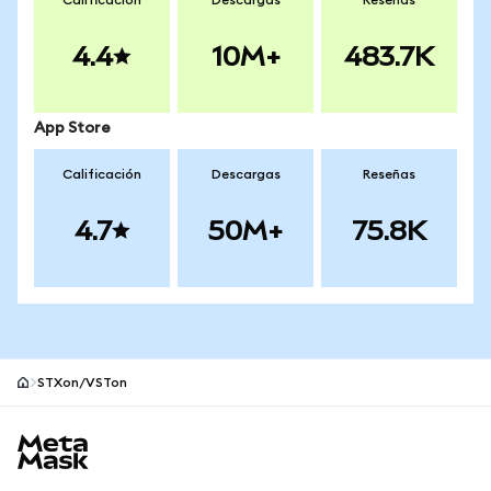
Calificación
Descargas
Reseñas
4.4
10M+
483.7K
App Store
Calificación
Descargas
Reseñas
4.7
50M+
75.8K
STXon/VSTon
Pie de página del sitio MetaMask