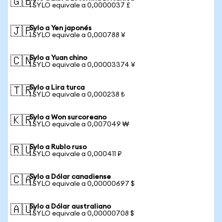
🇬🇧
1 SYLO equivale a 0,0000037 £
Sylo a Yen japonés
🇯🇵
1 SYLO equivale a 0,000788 ¥
Sylo a Yuan chino
🇨🇳
1 SYLO equivale a 0,00003374 ¥
Sylo a Lira turca
🇹🇷
1 SYLO equivale a 0,000238 ₺
Sylo a Won surcoreano
🇰🇷
1 SYLO equivale a 0,007049 ₩
Sylo a Rublo ruso
🇷🇺
1 SYLO equivale a 0,000411 ₽
Sylo a Dólar canadiense
🇨🇦
1 SYLO equivale a 0,00000697 $
Sylo a Dólar australiano
🇦🇺
1 SYLO equivale a 0,00000708 $