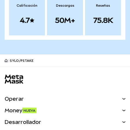
Calificación
Descargas
Reseñas
4.7
50M+
75.8K
SYLO/PSTAKE
Pie de página del sitio MetaMask
Operar
Canjear
Money
NUEVA
Predecir
NUEVA
Comprar
Desarrollador
Perps
NUEVA
Tarjeta
Ver los documentos