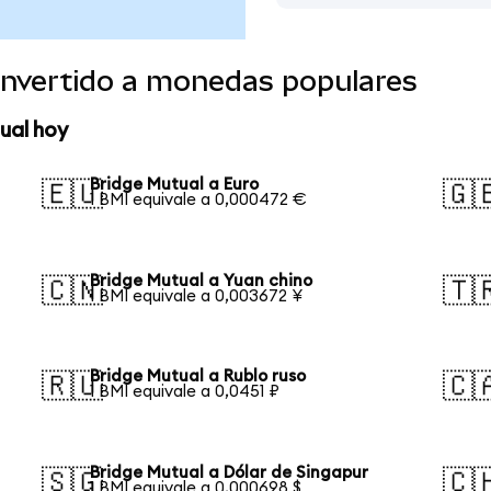
onvertido a monedas populares
ual hoy
Bridge Mutual a Euro
🇪🇺
🇬
1 BMI equivale a 0,000472 €
Bridge Mutual a Yuan chino
🇨🇳
🇹
1 BMI equivale a 0,003672 ¥
Bridge Mutual a Rublo ruso
🇷🇺
🇨
1 BMI equivale a 0,0451 ₽
Bridge Mutual a Dólar de Singapur
🇸🇬
🇨
1 BMI equivale a 0,000698 $