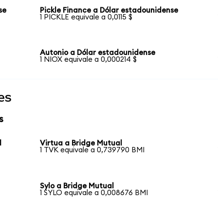
se
Pickle Finance a Dólar estadounidense
1 PICKLE equivale a 0,0115 $
Autonio a Dólar estadounidense
1 NIOX equivale a 0,000214 $
es
s
l
Virtua a Bridge Mutual
1 TVK equivale a 0,739790 BMI
Sylo a Bridge Mutual
1 SYLO equivale a 0,008676 BMI