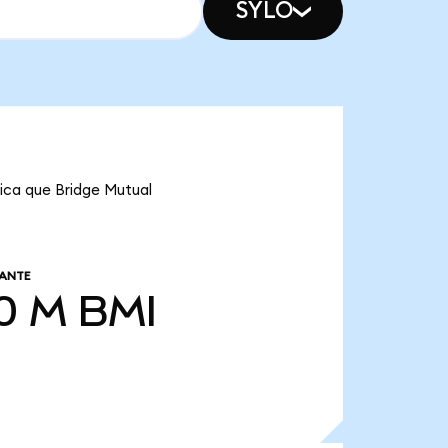
SYLO
fica que Bridge Mutual
LANTE
0 M
BMI