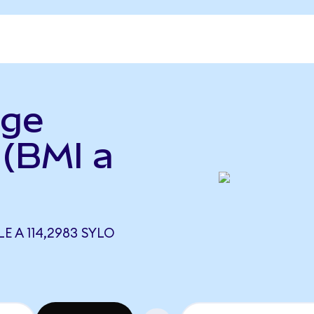
dge
 (BMI a
E A 114,2983 SYLO