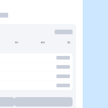
1H
4H
1D