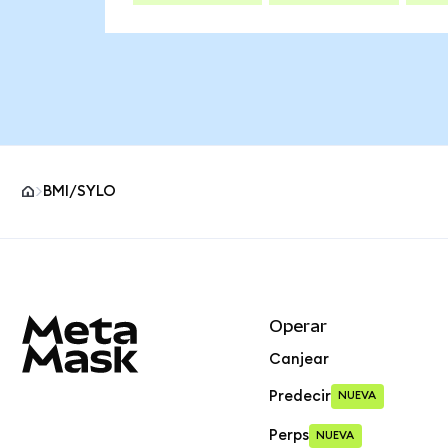
BMI/SYLO
Pie de página del sitio MetaMask
Operar
Canjear
Predecir
NUEVA
Perps
NUEVA