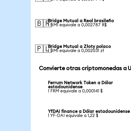
Bridge Mutual a Real brasileño
🇧🇷
1 BMI equivale a 0,002787 R$
Bridge Mutual a Złoty polaco
🇵🇱
1 BMI equivale a 0,002031 zł
Convierte otras criptomonedas a 
Ferrum Network Token a Dólar
estadounidense
1 FRM equivale a 0,000141 $
YfDAI finance a Dólar estadounidense
1 YF-DAI equivale a 1,22 $