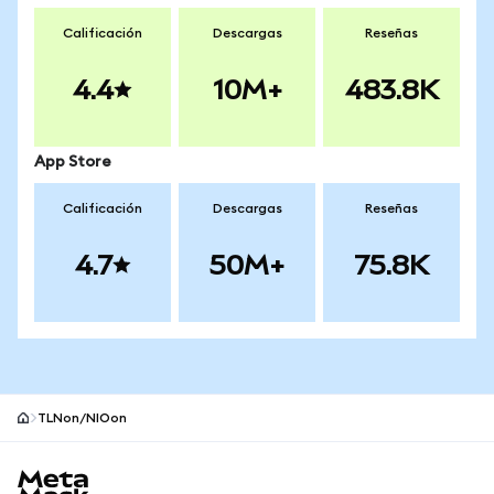
Calificación
Descargas
Reseñas
4.4
10M+
483.8K
App Store
Calificación
Descargas
Reseñas
4.7
50M+
75.8K
TLNon/NIOon
Pie de página del sitio MetaMask