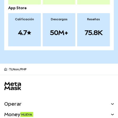
App Store
Calificación
Descargas
Reseñas
4.7
50M+
75.8K
TLNon/PHP
Pie de página del sitio MetaMask
Operar
Canjear
Money
NUEVA