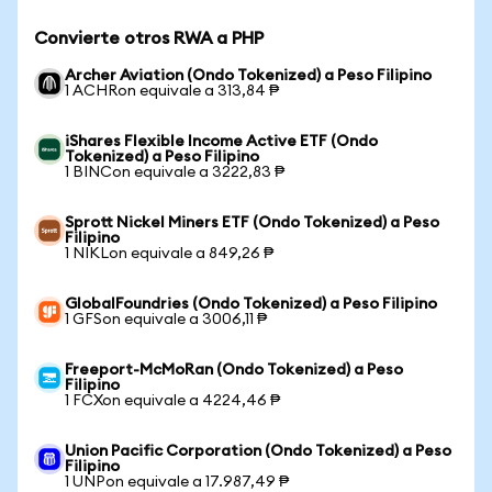
Convierte otros RWA a PHP
Archer Aviation (Ondo Tokenized) a Peso Filipino
1 ACHRon equivale a 313,84 ₱
iShares Flexible Income Active ETF (Ondo
Tokenized) a Peso Filipino
1 BINCon equivale a 3222,83 ₱
Sprott Nickel Miners ETF (Ondo Tokenized) a Peso
Filipino
1 NIKLon equivale a 849,26 ₱
GlobalFoundries (Ondo Tokenized) a Peso Filipino
1 GFSon equivale a 3006,11 ₱
Freeport-McMoRan (Ondo Tokenized) a Peso
Filipino
1 FCXon equivale a 4224,46 ₱
Union Pacific Corporation (Ondo Tokenized) a Peso
Filipino
1 UNPon equivale a 17.987,49 ₱