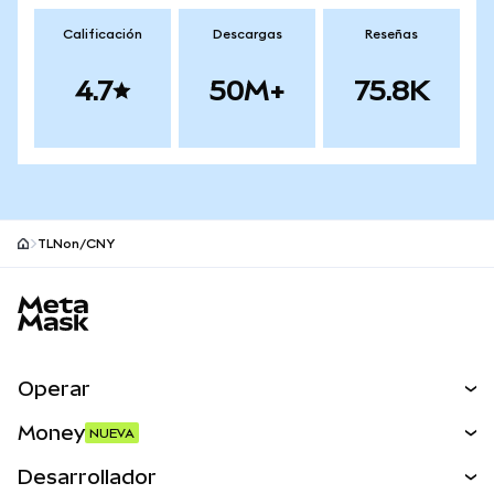
Calificación
Descargas
Reseñas
4.7
50M+
75.8K
TLNon/CNY
Pie de página del sitio MetaMask
Operar
Canjear
Money
NUEVA
Predecir
NUEVA
Comprar
Desarrollador
Perps
NUEVA