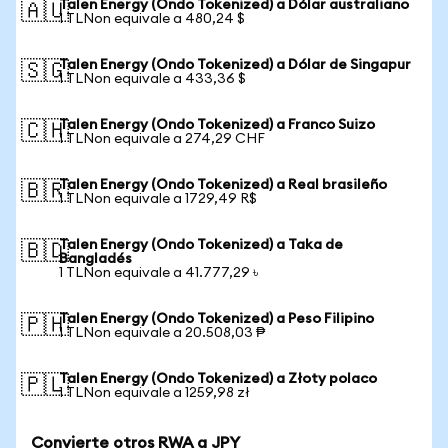
Talen Energy (Ondo Tokenized) a Dólar australiano
🇦🇺
1 TLNon equivale a 480,24 $
Talen Energy (Ondo Tokenized) a Dólar de Singapur
🇸🇬
1 TLNon equivale a 433,36 $
Talen Energy (Ondo Tokenized) a Franco Suizo
🇨🇭
1 TLNon equivale a 274,29 CHF
Talen Energy (Ondo Tokenized) a Real brasileño
🇧🇷
1 TLNon equivale a 1729,49 R$
Talen Energy (Ondo Tokenized) a Taka de
🇧🇩
Bangladés
1 TLNon equivale a 41.777,29 ৳
Talen Energy (Ondo Tokenized) a Peso Filipino
🇵🇭
1 TLNon equivale a 20.508,03 ₱
Talen Energy (Ondo Tokenized) a Złoty polaco
🇵🇱
1 TLNon equivale a 1259,98 zł
Convierte otros RWA a JPY