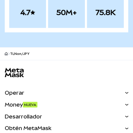
4.7
50M+
75.8K
TLNon/JPY
Pie de página del sitio MetaMask
Operar
Canjear
Money
NUEVA
Predecir
NUEVA
Comprar
Desarrollador
Perps
NUEVA
Tarjeta
Ver los documentos
Obtén MetaMask
Activos del mundo real
mUSD
NUEVA