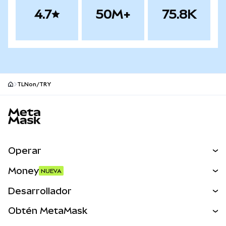
4.7
50M+
75.8K
TLNon/TRY
Pie de página del sitio MetaMask
Operar
Canjear
Money
NUEVA
Predecir
NUEVA
Comprar
Desarrollador
Perps
NUEVA
Tarjeta
Ver los documentos
Obtén MetaMask
Activos del mundo real
mUSD
NUEVA
Panel
Obtén Metamask