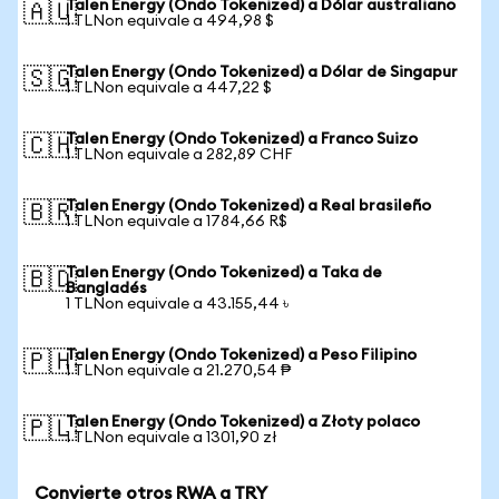
Talen Energy (Ondo Tokenized) a Dólar australiano
🇦🇺
1 TLNon equivale a 494,98 $
Talen Energy (Ondo Tokenized) a Dólar de Singapur
🇸🇬
1 TLNon equivale a 447,22 $
Talen Energy (Ondo Tokenized) a Franco Suizo
🇨🇭
1 TLNon equivale a 282,89 CHF
Talen Energy (Ondo Tokenized) a Real brasileño
🇧🇷
1 TLNon equivale a 1784,66 R$
Talen Energy (Ondo Tokenized) a Taka de
🇧🇩
Bangladés
1 TLNon equivale a 43.155,44 ৳
Talen Energy (Ondo Tokenized) a Peso Filipino
🇵🇭
1 TLNon equivale a 21.270,54 ₱
Talen Energy (Ondo Tokenized) a Złoty polaco
🇵🇱
1 TLNon equivale a 1301,90 zł
Convierte otros RWA a TRY