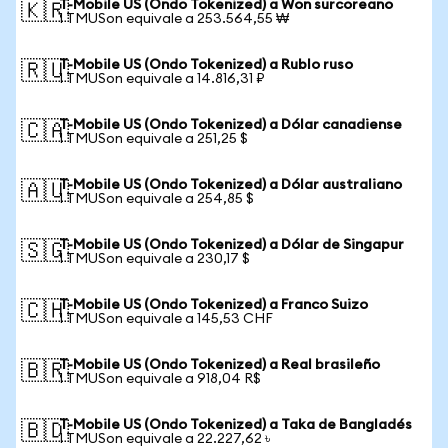
T-Mobile US (Ondo Tokenized) a Won surcoreano
🇰🇷
1 TMUSon equivale a 253.564,55 ₩
T-Mobile US (Ondo Tokenized) a Rublo ruso
🇷🇺
1 TMUSon equivale a 14.816,31 ₽
T-Mobile US (Ondo Tokenized) a Dólar canadiense
🇨🇦
1 TMUSon equivale a 251,25 $
T-Mobile US (Ondo Tokenized) a Dólar australiano
🇦🇺
1 TMUSon equivale a 254,85 $
T-Mobile US (Ondo Tokenized) a Dólar de Singapur
🇸🇬
1 TMUSon equivale a 230,17 $
T-Mobile US (Ondo Tokenized) a Franco Suizo
🇨🇭
1 TMUSon equivale a 145,53 CHF
T-Mobile US (Ondo Tokenized) a Real brasileño
🇧🇷
1 TMUSon equivale a 918,04 R$
T-Mobile US (Ondo Tokenized) a Taka de Bangladés
🇧🇩
1 TMUSon equivale a 22.227,62 ৳