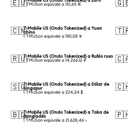
T-Mobile US (Ondo Tokenized) a Euro
🇪🇺
🇬
1 TMUSon equivale a 151,65 €
T-Mobile US (Ondo Tokenized) a Yuan
🇨🇳
🇹
chino
1 TMUSon equivale a 1181,08 ¥
T-Mobile US (Ondo Tokenized) a Rublo ruso
🇷🇺
🇨
1 TMUSon equivale a 14.266,12 ₽
T-Mobile US (Ondo Tokenized) a Dólar de
🇸🇬
🇨
Singapur
1 TMUSon equivale a 224,34 $
T-Mobile US (Ondo Tokenized) a Taka de
🇧🇩
🇵
Bangladés
1 TMUSon equivale a 21.628,46 ৳