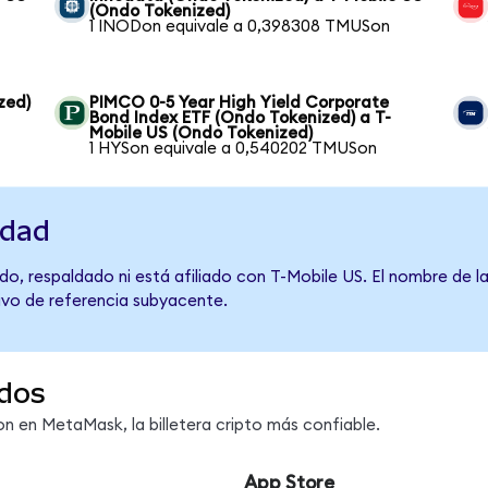
(Ondo Tokenized)
1 INODon equivale a 0,398308 TMUSon
zed)
PIMCO 0-5 Year High Yield Corporate
Bond Index ETF (Ondo Tokenized) a T-
Mobile US (Ondo Tokenized)
1 HYSon equivale a 0,540202 TMUSon
idad
o, respaldado ni está afiliado con T-Mobile US. El nombre de l
tivo de referencia subyacente.
dos
 en MetaMask, la billetera cripto más confiable.
App Store