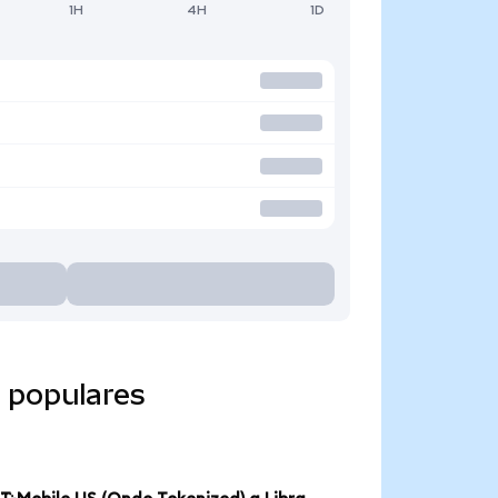
1H
4H
1D
 populares