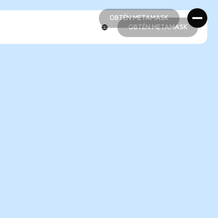
OBTÉN METAMASK
OBTÉN METAMASK
OBTÉN METAMASK
OBTÉN METAMASK