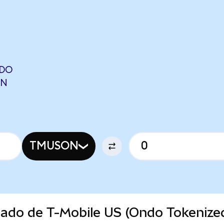
NDO
ON
TMUSON
cado de T-Mobile US (Ondo Tokenize