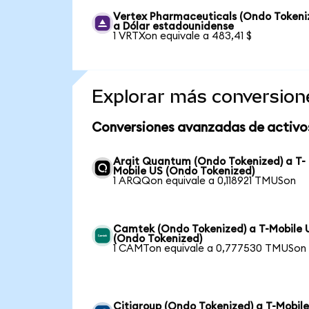
Vertex Pharmaceuticals (Ondo Tokeni
a Dólar estadounidense
1 VRTXon equivale a 483,41 $
Explorar más conversion
Conversiones avanzadas de activo
Arqit Quantum (Ondo Tokenized) a T-
Mobile US (Ondo Tokenized)
1 ARQQon equivale a 0,118921 TMUSon
Camtek (Ondo Tokenized) a T-Mobile 
(Ondo Tokenized)
1 CAMTon equivale a 0,777530 TMUSon
Citigroup (Ondo Tokenized) a T-Mobil