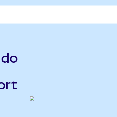
ndo
ort