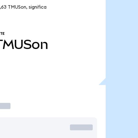
,63 TMUSon, significa
TE
TMUSon