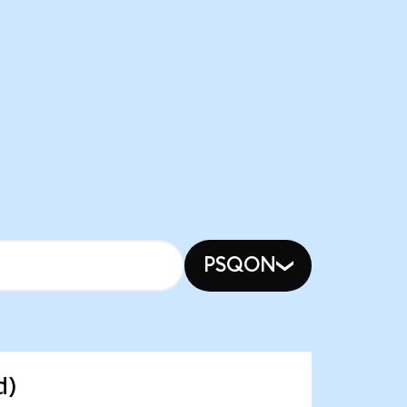
PSQON
d)