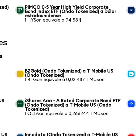
zed)
PIMCO 0-5 Year High Yield Corporate
Bond Index ETF (Ondo Tokenized) a Dólar
estadounidense
1 HYSon equivale a 94,53 $
es
s
B2Gold (Ondo Tokenized) a T-Mobile US
(Ondo Tokenized)
1 BTGon equivale a 0,021487 TMUSon
US
iShares Aaa - A Rated Corporate Bond ETF
(Ondo Tokenized) a T-Mobile US (Ondo
Tokenized)
1 QLTAon equivale a 0,266244 TMUSon
e US
Innodata (Ondo Tokenized) a T-Mobile US