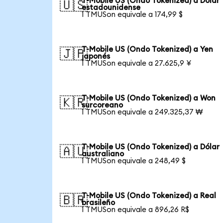
T-Mobile US (Ondo Tokenized) a Dólar
🇺🇸
estadounidense
1 TMUSon equivale a 174,99 $
T-Mobile US (Ondo Tokenized) a Yen
🇯🇵
japonés
1 TMUSon equivale a 27.625,9 ¥
T-Mobile US (Ondo Tokenized) a Won
🇰🇷
surcoreano
1 TMUSon equivale a 249.325,37 ₩
T-Mobile US (Ondo Tokenized) a Dólar
🇦🇺
australiano
1 TMUSon equivale a 248,49 $
T-Mobile US (Ondo Tokenized) a Real
🇧🇷
brasileño
1 TMUSon equivale a 896,26 R$