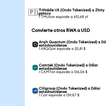
T-Mobile US (Ondo Tokenized) a Złoty
🇵🇱
polaco
1 TMUSon equivale a 651,68 zł
Convierte otros RWA a USD
Arqit Quantum (Ondo Tokenized) a Dó
estadounidense
1 ARQQon equivale a 20,81 $
Camtek (Ondo Tokenized) a Dólar
estadounidense
1 CAMTon equivale a 136,06 $
Citigroup (Ondo Tokenized) a Dólar
estadounidense
1 Con equivale a 139,87 $