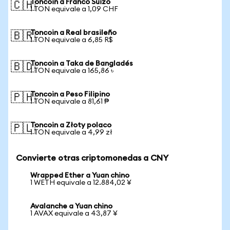
Toncoin a Franco Suizo
🇨🇭
1 TON equivale a 1,09 CHF
Toncoin a Real brasileño
🇧🇷
1 TON equivale a 6,85 R$
Toncoin a Taka de Bangladés
🇧🇩
1 TON equivale a 165,86 ৳
Toncoin a Peso Filipino
🇵🇭
1 TON equivale a 81,61 ₱
Toncoin a Złoty polaco
🇵🇱
1 TON equivale a 4,99 zł
Convierte otras criptomonedas a CNY
Wrapped Ether a Yuan chino
1 WETH equivale a 12.884,02 ¥
Avalanche a Yuan chino
1 AVAX equivale a 43,87 ¥