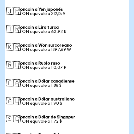
Toncoin a Yen japonés
🇯🇵
1 TON equivale a 212,13 ¥
Toncoin a Lira turca
🇹🇷
1 TON equivale a 63,92 ₺
Toncoin a Won surcoreano
🇰🇷
1 TON equivale a 1897,89 ₩
Toncoin a Rublo ruso
🇷🇺
1 TON equivale a 110,07 ₽
Toncoin a Dólar canadiense
🇨🇦
1 TON equivale a 1,88 $
Toncoin a Dólar australiano
🇦🇺
1 TON equivale a 1,90 $
Toncoin a Dólar de Singapur
🇸🇬
1 TON equivale a 1,72 $