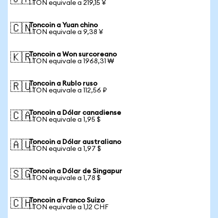
1 TON equivale a 219,15 ¥
Toncoin a Yuan chino
🇨🇳
1 TON equivale a 9,38 ¥
Toncoin a Won surcoreano
🇰🇷
1 TON equivale a 1968,31 ₩
Toncoin a Rublo ruso
🇷🇺
1 TON equivale a 112,56 ₽
Toncoin a Dólar canadiense
🇨🇦
1 TON equivale a 1,95 $
Toncoin a Dólar australiano
🇦🇺
1 TON equivale a 1,97 $
Toncoin a Dólar de Singapur
🇸🇬
1 TON equivale a 1,78 $
Toncoin a Franco Suizo
🇨🇭
1 TON equivale a 1,12 CHF