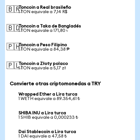
Toncoin a Real brasileño
🇧🇷
1 TON equivale a 7,14 R$
Toncoin a Taka de Bangladés
🇧🇩
1 TON equivale a 171,80 ৳
Toncoin a Peso Filipino
🇵🇭
1 TON equivale a 84,38 ₱
Toncoin a Złoty polaco
🇵🇱
1 TON equivale a 5,17 zł
Convierte otras criptomonedas a TRY
Wrapped Ether a Lira turca
1 WETH equivale a 89.354,61 ₺
SHIBA INU a Lira turca
1 SHIB equivale a 0,000233 ₺
Dai Stablecoin a Lira turca
1 DAI equivale a 47,58 ₺