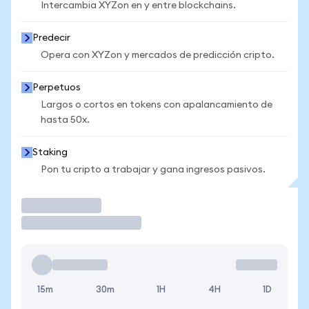
Intercambia XYZon en y entre blockchains.
Predecir
Opera con XYZon y mercados de predicción cripto.
Perpetuos
Largos o cortos en tokens con apalancamiento de
hasta 50x.
Staking
Pon tu cripto a trabajar y gana ingresos pasivos.
Operar
15m
30m
1H
4H
1D