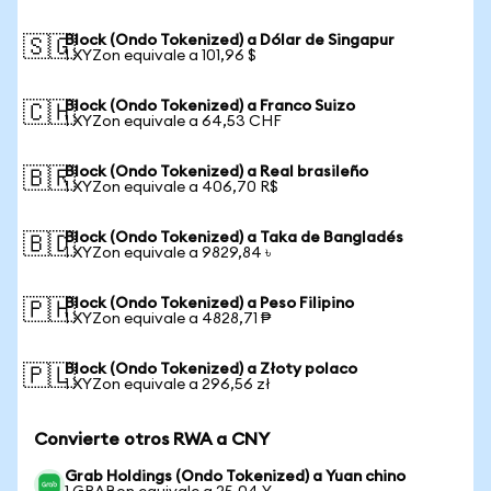
Block (Ondo Tokenized) a Dólar de Singapur
🇸🇬
1 XYZon equivale a 101,96 $
Block (Ondo Tokenized) a Franco Suizo
🇨🇭
1 XYZon equivale a 64,53 CHF
Block (Ondo Tokenized) a Real brasileño
🇧🇷
1 XYZon equivale a 406,70 R$
Block (Ondo Tokenized) a Taka de Bangladés
🇧🇩
1 XYZon equivale a 9829,84 ৳
Block (Ondo Tokenized) a Peso Filipino
🇵🇭
1 XYZon equivale a 4828,71 ₱
Block (Ondo Tokenized) a Złoty polaco
🇵🇱
1 XYZon equivale a 296,56 zł
Convierte otros RWA a CNY
Grab Holdings (Ondo Tokenized) a Yuan chino