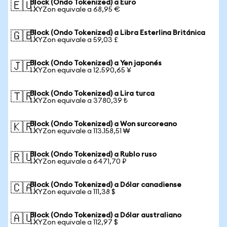
Block (Ondo Tokenized) a Euro
🇪🇺
1 XYZon equivale a 68,95 €
Block (Ondo Tokenized) a Libra Esterlina Británica
🇬🇧
1 XYZon equivale a 59,03 £
Block (Ondo Tokenized) a Yen japonés
🇯🇵
1 XYZon equivale a 12.590,65 ¥
Block (Ondo Tokenized) a Lira turca
🇹🇷
1 XYZon equivale a 3780,39 ₺
Block (Ondo Tokenized) a Won surcoreano
🇰🇷
1 XYZon equivale a 113.158,51 ₩
Block (Ondo Tokenized) a Rublo ruso
🇷🇺
1 XYZon equivale a 6471,70 ₽
Block (Ondo Tokenized) a Dólar canadiense
🇨🇦
1 XYZon equivale a 111,38 $
Block (Ondo Tokenized) a Dólar australiano
🇦🇺
1 XYZon equivale a 112,97 $