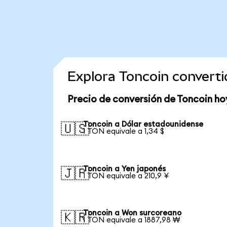
Explora Toncoin convert
Precio de conversión de Toncoin ho
Toncoin a Dólar estadounidense
🇺🇸
1 TON equivale a 1,34 $
Toncoin a Yen japonés
🇯🇵
1 TON equivale a 210,9 ¥
Toncoin a Won surcoreano
🇰🇷
1 TON equivale a 1887,98 ₩