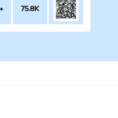
+
75.8K