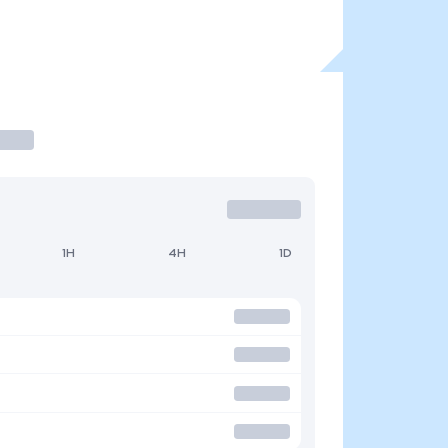
1H
4H
1D