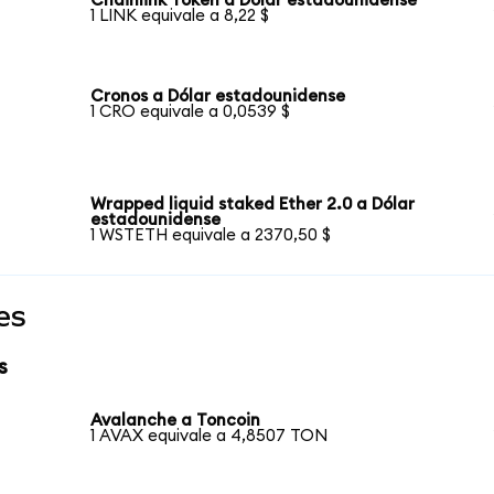
Chainlink Token a Dólar estadounidense
1 LINK equivale a 8,22 $
Cronos a Dólar estadounidense
1 CRO equivale a 0,0539 $
Wrapped liquid staked Ether 2.0 a Dólar
estadounidense
1 WSTETH equivale a 2370,50 $
es
s
Avalanche a Toncoin
1 AVAX equivale a 4,8507 TON