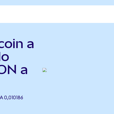
coin a
do
TON a
 0,010186