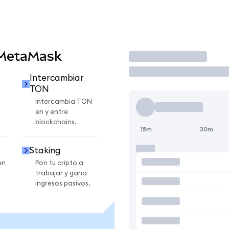
 MetaMask
Operar
Intercambiar
TON
Intercambia TON
en y entre
blockchains.
15m
30m
Staking
en
Pon tu cripto a
trabajar y gana
ingresos pasivos.