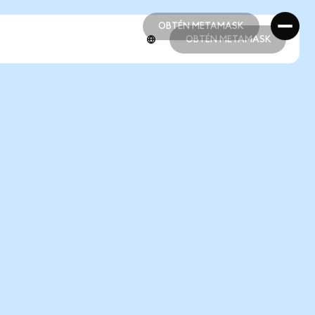
OBTÉN METAMASK
OBTÉN METAMASK
OBTÉN METAMASK
OBTÉN METAMASK