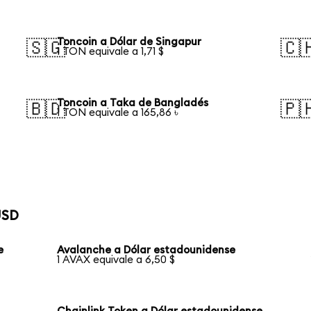
Toncoin a Dólar de Singapur
🇸🇬
🇨
1 TON equivale a 1,71 $
Toncoin a Taka de Bangladés
🇧🇩
🇵
1 TON equivale a 165,86 ৳
USD
e
Avalanche a Dólar estadounidense
1 AVAX equivale a 6,50 $