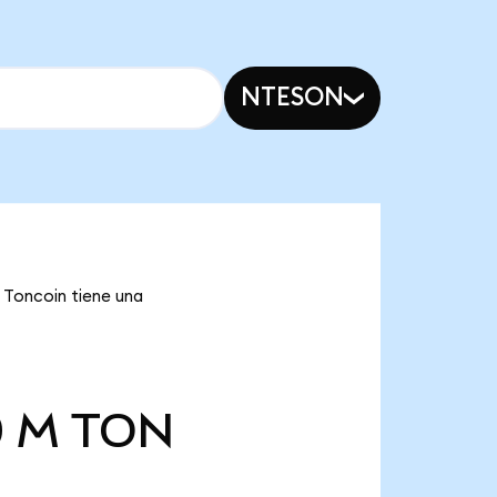
NTESON
e Toncoin tiene una
0 M
TON