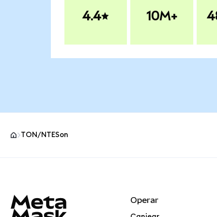
4.4
10M+
4
TON/NTESon
Pie de página del sitio MetaMask
Operar
Canjear