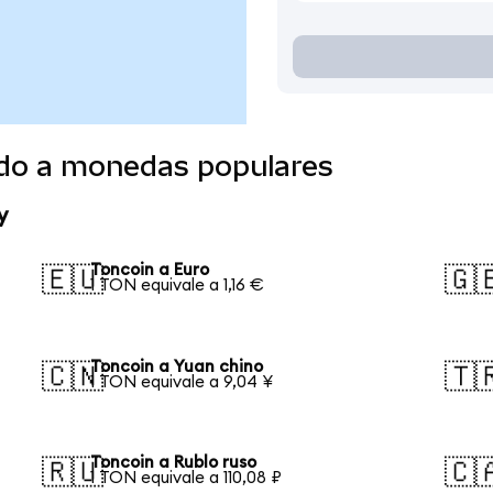
ido a monedas populares
y
Toncoin a Euro
🇪🇺
🇬
1 TON equivale a 1,16 €
Toncoin a Yuan chino
🇨🇳
🇹
1 TON equivale a 9,04 ¥
Toncoin a Rublo ruso
🇷🇺
🇨
1 TON equivale a 110,08 ₽