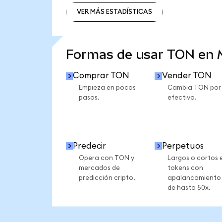
VER MÁS ESTADÍSTICAS
VER MÁS ESTADÍSTICAS
Formas de usar TON en
Comprar TON
Vender TON
Empieza en pocos
Cambia TON por
pasos.
efectivo.
Predecir
Perpetuos
Opera con TON y
Largos o cortos 
mercados de
tokens con
predicción cripto.
apalancamiento
de hasta 50x.