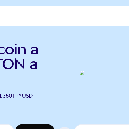
coin a
TON a
,3501 PYUSD