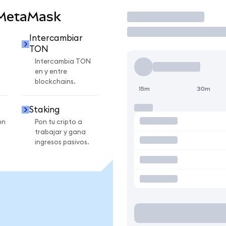
 MetaMask
Operar
Intercambiar
TON
Intercambia TON
en y entre
blockchains.
15m
30m
Staking
en
Pon tu cripto a
trabajar y gana
ingresos pasivos.