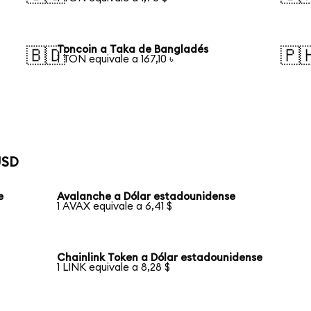
Toncoin a Taka de Bangladés
🇧🇩
🇵
1 TON equivale a 167,10 ৳
USD
e
Avalanche a Dólar estadounidense
1 AVAX equivale a 6,41 $
Chainlink Token a Dólar estadounidense
1 LINK equivale a 8,28 $