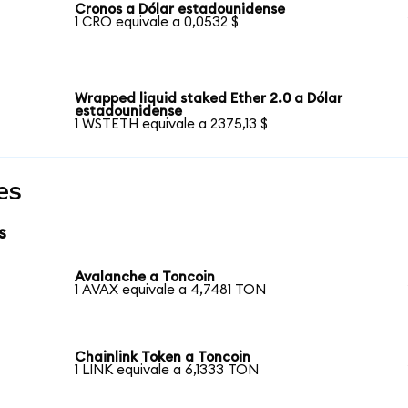
Cronos a Dólar estadounidense
1 CRO equivale a 0,0532 $
Wrapped liquid staked Ether 2.0 a Dólar
estadounidense
1 WSTETH equivale a 2375,13 $
es
s
Avalanche a Toncoin
1 AVAX equivale a 4,7481 TON
Chainlink Token a Toncoin
1 LINK equivale a 6,1333 TON