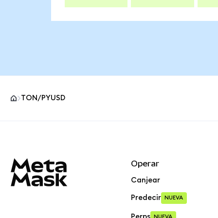
TON/PYUSD
Pie de página del sitio MetaMask
Operar
Canjear
Predecir
NUEVA
Perps
NUEVA