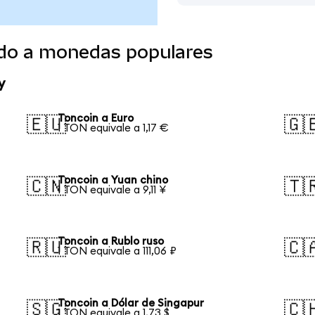
ido a monedas populares
y
Toncoin a Euro
🇪🇺
🇬
1 TON equivale a 1,17 €
Toncoin a Yuan chino
🇨🇳
🇹
1 TON equivale a 9,11 ¥
Toncoin a Rublo ruso
🇷🇺
🇨
1 TON equivale a 111,06 ₽
Toncoin a Dólar de Singapur
🇸🇬
🇨
1 TON equivale a 1,73 $