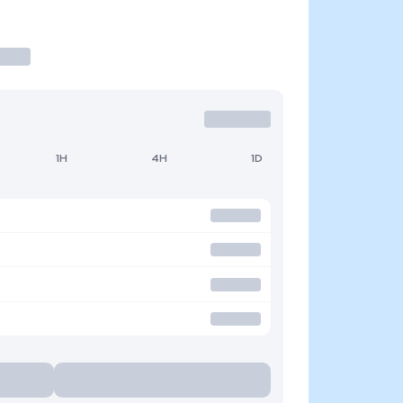
1H
4H
1D