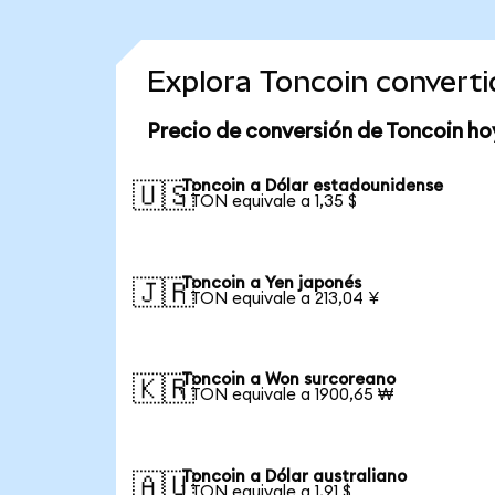
Explora Toncoin convert
Precio de conversión de Toncoin ho
Toncoin a Dólar estadounidense
🇺🇸
1 TON equivale a 1,35 $
Toncoin a Yen japonés
🇯🇵
1 TON equivale a 213,04 ¥
Toncoin a Won surcoreano
🇰🇷
1 TON equivale a 1900,65 ₩
Toncoin a Dólar australiano
🇦🇺
1 TON equivale a 1,91 $