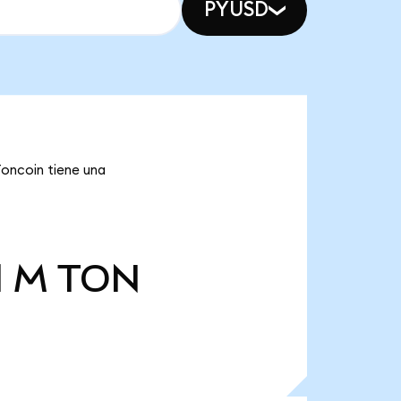
PYUSD
Toncoin tiene una
1 M
TON