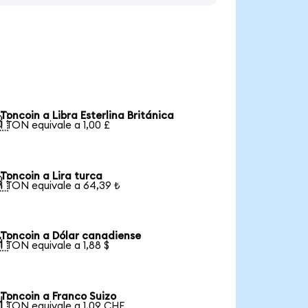
Toncoin a Libra Esterlina Británica

1 TON equivale a 1,00 £
Toncoin a Lira turca

1 TON equivale a 64,39 ₺
Toncoin a Dólar canadiense

1 TON equivale a 1,88 $
Toncoin a Franco Suizo

1 TON equivale a 1,09 CHF