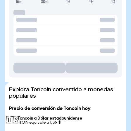
15m
30m
1H
4H
1D
Explora Toncoin convertido a monedas
populares
Precio de conversión de Toncoin hoy
Toncoin a Dólar estadounidense
🇺🇸
1 TON equivale a 1,39 $