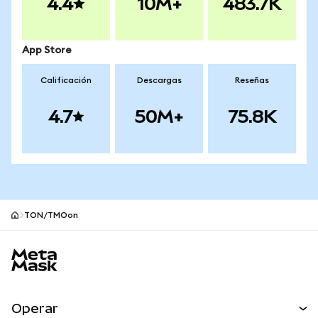
4.4
10M+
483.7K
App Store
Calificación
Descargas
Reseñas
4.7
50M+
75.8K
TON/TMOon
Pie de página del sitio MetaMask
Operar