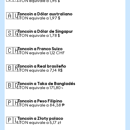
1 TON equivale a 1,95 $
Toncoin a Dólar australiano
🇦🇺
1 TON equivale a 1,97 $
Toncoin a Dólar de Singapur
🇸🇬
1 TON equivale a 1,78 $
Toncoin a Franco Suizo
🇨🇭
1 TON equivale a 1,12 CHF
Toncoin a Real brasileño
🇧🇷
1 TON equivale a 7,14 R$
Toncoin a Taka de Bangladés
🇧🇩
1 TON equivale a 171,80 ৳
Toncoin a Peso Filipino
🇵🇭
1 TON equivale a 84,38 ₱
Toncoin a Złoty polaco
🇵🇱
1 TON equivale a 5,17 zł