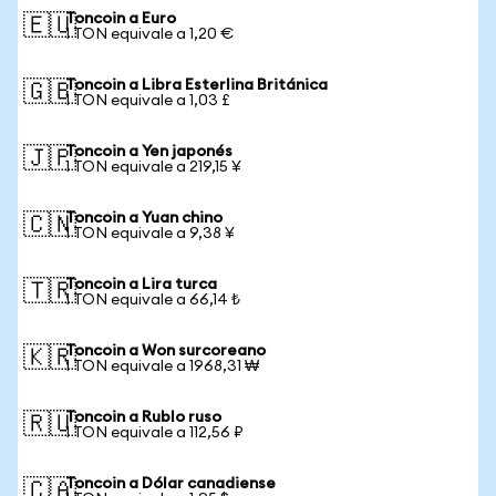
Toncoin a Euro
🇪🇺
1 TON equivale a 1,20 €
Toncoin a Libra Esterlina Británica
🇬🇧
1 TON equivale a 1,03 £
Toncoin a Yen japonés
🇯🇵
1 TON equivale a 219,15 ¥
Toncoin a Yuan chino
🇨🇳
1 TON equivale a 9,38 ¥
Toncoin a Lira turca
🇹🇷
1 TON equivale a 66,14 ₺
Toncoin a Won surcoreano
🇰🇷
1 TON equivale a 1968,31 ₩
Toncoin a Rublo ruso
🇷🇺
1 TON equivale a 112,56 ₽
Toncoin a Dólar canadiense
🇨🇦