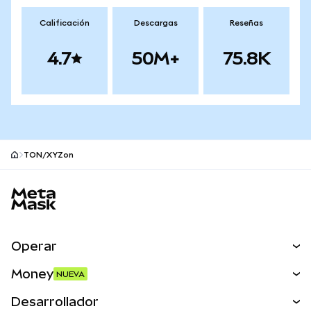
Calificación
Descargas
Reseñas
4.7
50M+
75.8K
TON/XYZon
Pie de página del sitio MetaMask
Operar
Canjear
Money
NUEVA
Predecir
NUEVA
Comprar
Desarrollador
Perps
NUEVA