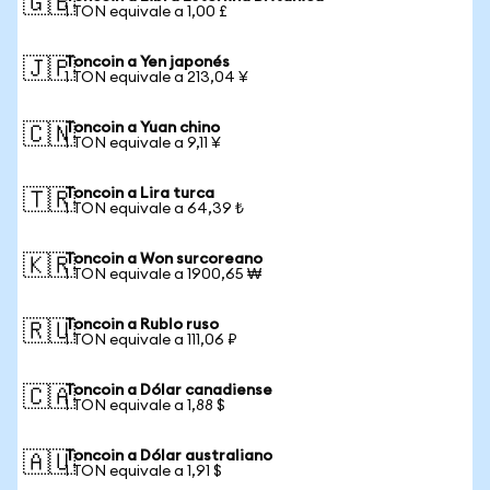
🇬🇧
1 TON equivale a 1,00 £
Toncoin a Yen japonés
🇯🇵
1 TON equivale a 213,04 ¥
Toncoin a Yuan chino
🇨🇳
1 TON equivale a 9,11 ¥
Toncoin a Lira turca
🇹🇷
1 TON equivale a 64,39 ₺
Toncoin a Won surcoreano
🇰🇷
1 TON equivale a 1900,65 ₩
Toncoin a Rublo ruso
🇷🇺
1 TON equivale a 111,06 ₽
Toncoin a Dólar canadiense
🇨🇦
1 TON equivale a 1,88 $
Toncoin a Dólar australiano
🇦🇺
1 TON equivale a 1,91 $