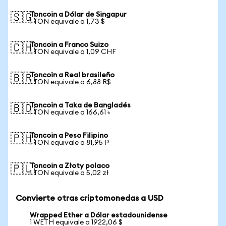
Toncoin a Dólar de Singapur
🇸🇬
1 TON equivale a 1,73 $
Toncoin a Franco Suizo
🇨🇭
1 TON equivale a 1,09 CHF
Toncoin a Real brasileño
🇧🇷
1 TON equivale a 6,88 R$
Toncoin a Taka de Bangladés
🇧🇩
1 TON equivale a 166,61 ৳
Toncoin a Peso Filipino
🇵🇭
1 TON equivale a 81,95 ₱
Toncoin a Złoty polaco
🇵🇱
1 TON equivale a 5,02 zł
Convierte otras criptomonedas a USD
Wrapped Ether a Dólar estadounidense
1 WETH equivale a 1922,06 $