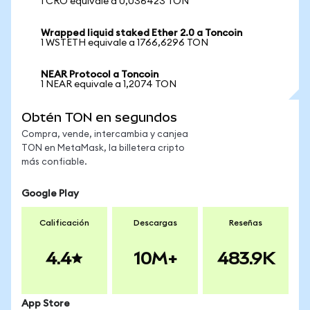
1 CRO equivale a 0,036423 TON
Wrapped liquid staked Ether 2.0 a Toncoin
1 WSTETH equivale a 1766,6296 TON
NEAR Protocol a Toncoin
1 NEAR equivale a 1,2074 TON
Obtén TON en segundos
Compra, vende, intercambia y canjea
TON en MetaMask, la billetera cripto
más confiable.
Google Play
Calificación
Descargas
Reseñas
4.4
10M+
483.9K
App Store