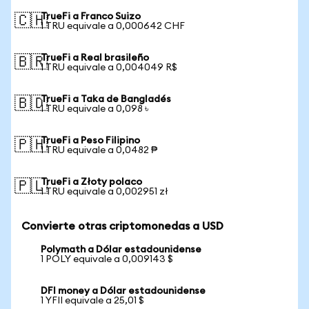
TrueFi a Franco Suizo
🇨🇭
1 TRU equivale a 0,000642 CHF
TrueFi a Real brasileño
🇧🇷
1 TRU equivale a 0,004049 R$
TrueFi a Taka de Bangladés
🇧🇩
1 TRU equivale a 0,098 ৳
TrueFi a Peso Filipino
🇵🇭
1 TRU equivale a 0,0482 ₱
TrueFi a Złoty polaco
🇵🇱
1 TRU equivale a 0,002951 zł
Convierte otras criptomonedas a USD
Polymath a Dólar estadounidense
1 POLY equivale a 0,009143 $
DFI money a Dólar estadounidense
1 YFII equivale a 25,01 $