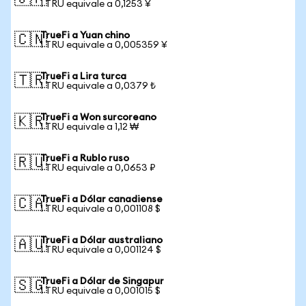
1 TRU equivale a 0,1253 ¥
TrueFi a Yuan chino
🇨🇳
1 TRU equivale a 0,005359 ¥
TrueFi a Lira turca
🇹🇷
1 TRU equivale a 0,0379 ₺
TrueFi a Won surcoreano
🇰🇷
1 TRU equivale a 1,12 ₩
TrueFi a Rublo ruso
🇷🇺
1 TRU equivale a 0,0653 ₽
TrueFi a Dólar canadiense
🇨🇦
1 TRU equivale a 0,001108 $
TrueFi a Dólar australiano
🇦🇺
1 TRU equivale a 0,001124 $
TrueFi a Dólar de Singapur
🇸🇬
1 TRU equivale a 0,001015 $