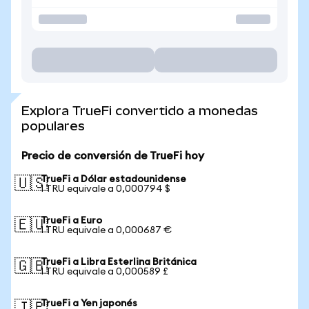
Explora TrueFi convertido a monedas
populares
Precio de conversión de TrueFi hoy
TrueFi a Dólar estadounidense
🇺🇸
1 TRU equivale a 0,000794 $
TrueFi a Euro
🇪🇺
1 TRU equivale a 0,000687 €
TrueFi a Libra Esterlina Británica
🇬🇧
1 TRU equivale a 0,000589 £
TrueFi a Yen japonés
🇯🇵