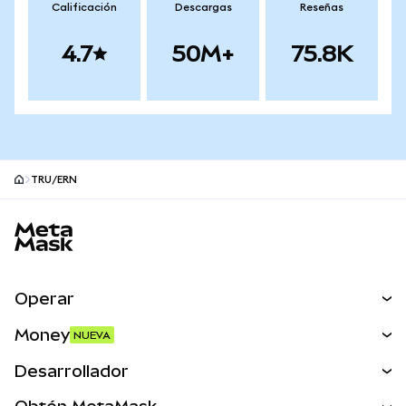
Calificación
Descargas
Reseñas
4.7
50M+
75.8K
TRU/ERN
Pie de página del sitio MetaMask
Operar
Canjear
Money
NUEVA
Predecir
NUEVA
Comprar
Desarrollador
Perps
NUEVA
Tarjeta
Ver los documentos