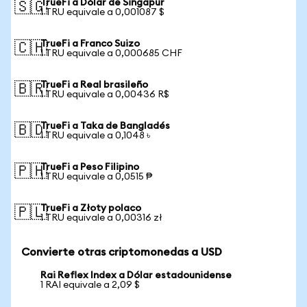
TrueFi a Dólar de Singapur
🇸🇬
1 TRU equivale a 0,001087 $
TrueFi a Franco Suizo
🇨🇭
1 TRU equivale a 0,000685 CHF
TrueFi a Real brasileño
🇧🇷
1 TRU equivale a 0,00436 R$
TrueFi a Taka de Bangladés
🇧🇩
1 TRU equivale a 0,1048 ৳
TrueFi a Peso Filipino
🇵🇭
1 TRU equivale a 0,0515 ₱
TrueFi a Złoty polaco
🇵🇱
1 TRU equivale a 0,00316 zł
Convierte otras criptomonedas a USD
Rai Reflex Index a Dólar estadounidense
1 RAI equivale a 2,09 $