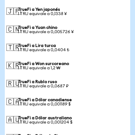
TrueFi a Yen japonés
🇯🇵
1 TRU equivale a 0,1338 ¥
TrueFi a Yuan chino
🇨🇳
1 TRU equivale a 0,005726 ¥
TrueFi a Lira turca
🇹🇷
1 TRU equivale a 0,0404 ₺
TrueFi a Won surcoreano
🇰🇷
1 TRU equivale a 1,2 ₩
TrueFi a Rublo ruso
🇷🇺
1 TRU equivale a 0,0687 ₽
TrueFi a Dólar canadiense
🇨🇦
1 TRU equivale a 0,001189 $
TrueFi a Dólar australiano
🇦🇺
1 TRU equivale a 0,001204 $