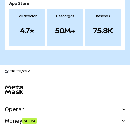
App Store
Calificación
Descargas
Reseñas
4.7
50M+
75.8K
TRUMP/CRV
Pie de página del sitio MetaMask
Operar
Canjear
Money
NUEVA
Predecir
NUEVA
Comprar