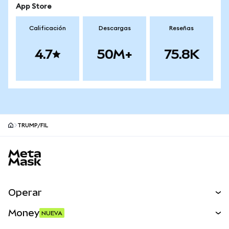
App Store
Calificación
Descargas
Reseñas
4.7
50M+
75.8K
TRUMP/FIL
Pie de página del sitio MetaMask
Operar
Canjear
Money
NUEVA
Predecir
NUEVA
Comprar