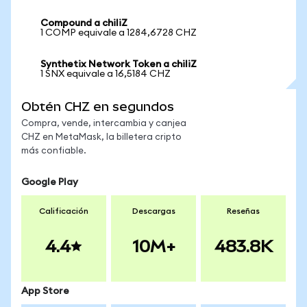
Compound a chiliZ
1 COMP equivale a 1284,6728 CHZ
Synthetix Network Token a chiliZ
1 SNX equivale a 16,5184 CHZ
Obtén CHZ en segundos
Compra, vende, intercambia y canjea
CHZ en MetaMask, la billetera cripto
más confiable.
Google Play
Calificación
Descargas
Reseñas
4.4
10M+
483.8K
App Store