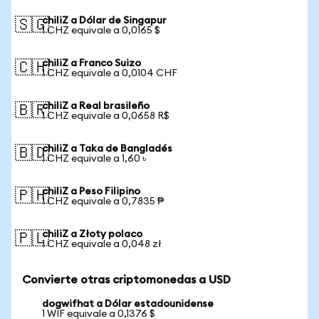
chiliZ a Dólar de Singapur
🇸🇬
1 CHZ equivale a 0,0165 $
chiliZ a Franco Suizo
🇨🇭
1 CHZ equivale a 0,0104 CHF
chiliZ a Real brasileño
🇧🇷
1 CHZ equivale a 0,0658 R$
chiliZ a Taka de Bangladés
🇧🇩
1 CHZ equivale a 1,60 ৳
chiliZ a Peso Filipino
🇵🇭
1 CHZ equivale a 0,7835 ₱
chiliZ a Złoty polaco
🇵🇱
1 CHZ equivale a 0,048 zł
Convierte otras criptomonedas a USD
dogwifhat a Dólar estadounidense
1 WIF equivale a 0,1376 $