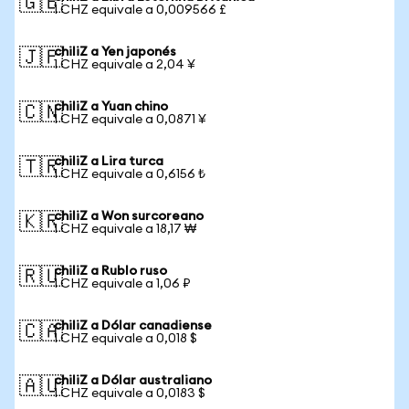
🇬🇧
1 CHZ equivale a 0,009566 £
chiliZ a Yen japonés
🇯🇵
1 CHZ equivale a 2,04 ¥
chiliZ a Yuan chino
🇨🇳
1 CHZ equivale a 0,0871 ¥
chiliZ a Lira turca
🇹🇷
1 CHZ equivale a 0,6156 ₺
chiliZ a Won surcoreano
🇰🇷
1 CHZ equivale a 18,17 ₩
chiliZ a Rublo ruso
🇷🇺
1 CHZ equivale a 1,06 ₽
chiliZ a Dólar canadiense
🇨🇦
1 CHZ equivale a 0,018 $
chiliZ a Dólar australiano
🇦🇺
1 CHZ equivale a 0,0183 $