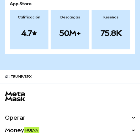
App Store
Calificación
Descargas
Reseñas
4.7
50M+
75.8K
TRUMP/SPX
Pie de página del sitio MetaMask
Operar
Canjear
Money
NUEVA
Predecir
NUEVA
Comprar