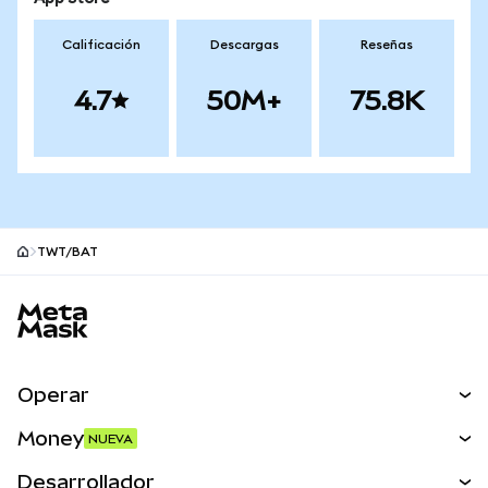
Calificación
Descargas
Reseñas
4.7
50M+
75.8K
TWT/BAT
Pie de página del sitio MetaMask
Operar
Canjear
Money
NUEVA
Predecir
NUEVA
Comprar
Desarrollador