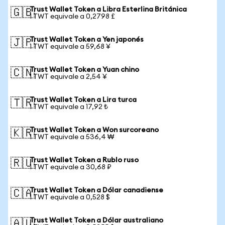
Trust Wallet Token a Libra Esterlina Británica
🇬🇧
1 TWT equivale a 0,2798 £
Trust Wallet Token a Yen japonés
🇯🇵
1 TWT equivale a 59,68 ¥
Trust Wallet Token a Yuan chino
🇨🇳
1 TWT equivale a 2,54 ¥
Trust Wallet Token a Lira turca
🇹🇷
1 TWT equivale a 17,92 ₺
Trust Wallet Token a Won surcoreano
🇰🇷
1 TWT equivale a 536,4 ₩
Trust Wallet Token a Rublo ruso
🇷🇺
1 TWT equivale a 30,68 ₽
Trust Wallet Token a Dólar canadiense
🇨🇦
1 TWT equivale a 0,528 $
Trust Wallet Token a Dólar australiano
🇦🇺