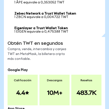
1 APE equivale a 0,353052 TWT
Zebec Network a Trust Wallet Token
1 ZBCN equivale a 0,004722 TWT
Eigenlayer a Trust Wallet Token
1 EIGEN equivale a 0,475388 TWT
Obtén TWT en segundos
Compra, vende, intercambia y canjea
TWT en MetaMask, la billetera cripto
más confiable.
Google Play
Calificación
Descargas
Reseñas
4.4
10M+
483.7K
App Store