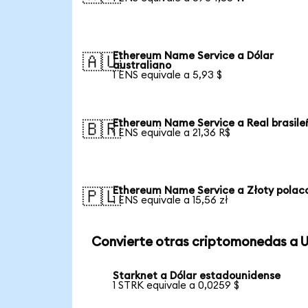
Ethereum Name Service a Dólar
🇦🇺
australiano
1 ENS equivale a 5,93 $
Ethereum Name Service a Real brasile
🇧🇷
1 ENS equivale a 21,36 R$
Ethereum Name Service a Złoty polac
🇵🇱
1 ENS equivale a 15,56 zł
Convierte otras criptomonedas a 
Starknet a Dólar estadounidense
1 STRK equivale a 0,0259 $