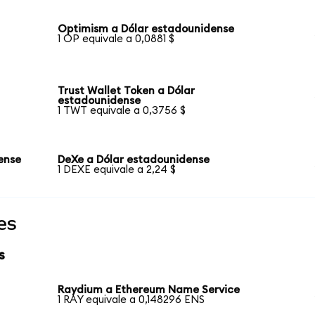
Optimism a Dólar estadounidense
1 OP equivale a 0,0881 $
Trust Wallet Token a Dólar
estadounidense
1 TWT equivale a 0,3756 $
dense
DeXe a Dólar estadounidense
1 DEXE equivale a 2,24 $
es
s
Raydium a Ethereum Name Service
1 RAY equivale a 0,148296 ENS