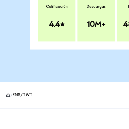
Calificación
Descargas
4.4
10M+
4
ENS/TWT
Pie de página del sitio MetaMask