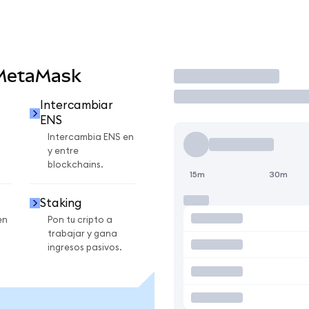
 MetaMask
Operar
Intercambiar
ENS
Intercambia ENS en
y entre
blockchains.
15m
30m
Staking
en
Pon tu cripto a
trabajar y gana
ingresos pasivos.