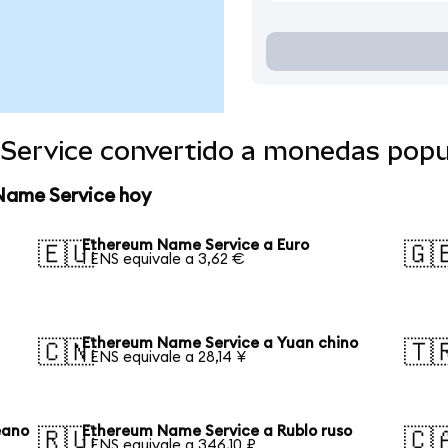
Service convertido a monedas popu
Name Service hoy
Ethereum Name Service a Euro
🇪🇺
🇬
1 ENS equivale a 3,62 €
Ethereum Name Service a Yuan chino
🇨🇳
🇹
1 ENS equivale a 28,14 ¥
eano
Ethereum Name Service a Rublo ruso
🇷🇺
🇨
1 ENS equivale a 346,10 ₽