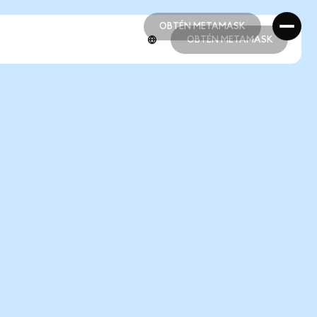
OBTÉN METAMASK
OBTÉN METAMASK
OBTÉN METAMASK
OBTÉN METAMASK