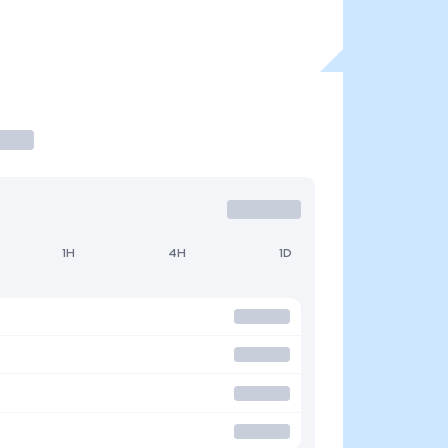
1H
4H
1D