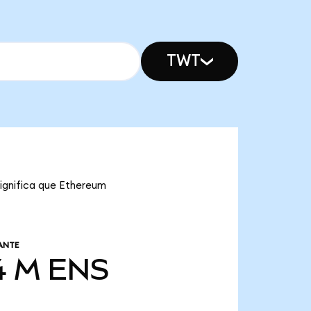
TWT
significa que Ethereum
ANTE
4 M
ENS