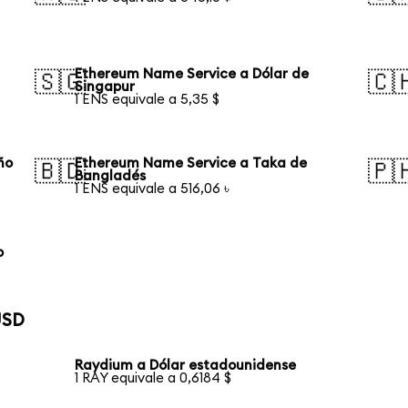
Ethereum Name Service a Dólar de
🇸🇬
🇨
Singapur
1 ENS equivale a 5,35 $
ño
Ethereum Name Service a Taka de
🇧🇩
🇵
Bangladés
1 ENS equivale a 516,06 ৳
o
USD
Raydium a Dólar estadounidense
1 RAY equivale a 0,6184 $