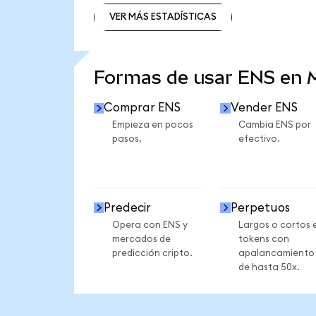
VER MÁS ESTADÍSTICAS
VER MÁS ESTADÍSTICAS
Formas de usar ENS en
Comprar ENS
Vender ENS
Empieza en pocos
Cambia ENS por
pasos.
efectivo.
Predecir
Perpetuos
Opera con ENS y
Largos o cortos 
mercados de
tokens con
predicción cripto.
apalancamiento
de hasta 50x.