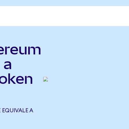
hereum
 a
Token
 EQUIVALE A