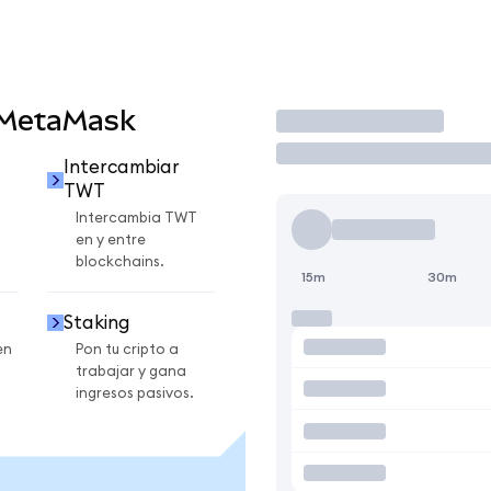
 MetaMask
Operar
Intercambiar
TWT
Intercambia TWT
en y entre
blockchains.
15m
30m
Staking
en
Pon tu cripto a
trabajar y gana
ingresos pasivos.