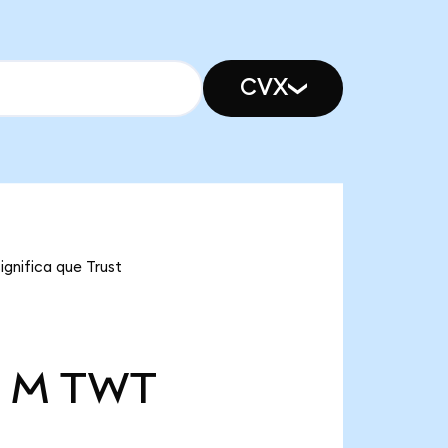
CVX
ignifica que Trust
5 M
TWT