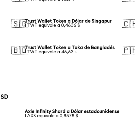
o
Trust Wallet Token a Dólar de Singapur
🇸🇬
🇨
1 TWT equivale a 0,4836 $
Trust Wallet Token a Taka de Bangladés
🇧🇩
🇵
1 TWT equivale a 46,63 ৳
USD
Axie Infinity Shard a Dólar estadounidense
1 AXS equivale a 0,8878 $