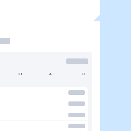
1H
4H
1D