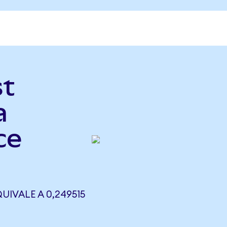
st
a
ce
UIVALE A 0,249515