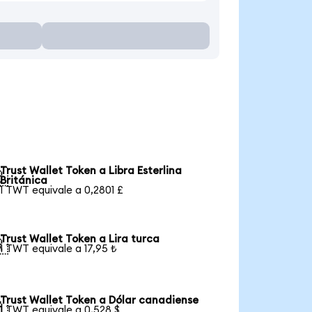
Trust Wallet Token a Libra Esterlina

Británica
1 TWT equivale a 0,2801 £
Trust Wallet Token a Lira turca

1 TWT equivale a 17,95 ₺
Trust Wallet Token a Dólar canadiense

1 TWT equivale a 0,528 $