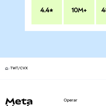
4.4
10M+
4
TWT/CVX
Pie de página del sitio MetaMask
Operar