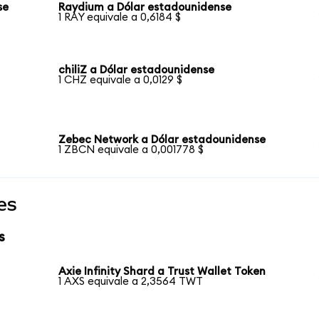
se
Raydium a Dólar estadounidense
1 RAY equivale a 0,6184 $
chiliZ a Dólar estadounidense
1 CHZ equivale a 0,0129 $
Zebec Network a Dólar estadounidense
1 ZBCN equivale a 0,001778 $
es
s
Axie Infinity Shard a Trust Wallet Token
1 AXS equivale a 2,3564 TWT