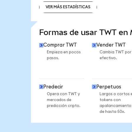
VER MÁS ESTADÍSTICAS
VER MÁS ESTADÍSTICAS
Formas de usar TWT en
Comprar TWT
Vender TWT
Empieza en pocos
Cambia TWT por
pasos.
efectivo.
Predecir
Perpetuos
Opera con TWT y
Largos o cortos 
mercados de
tokens con
predicción cripto.
apalancamiento
de hasta 50x.