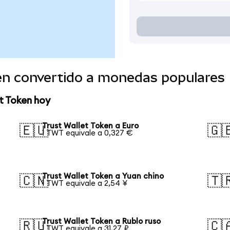
ken convertido a monedas populares
t Token hoy
Trust Wallet Token a Euro
🇪🇺
🇬
1 TWT equivale a 0,327 €
Trust Wallet Token a Yuan chino
🇨🇳
🇹
1 TWT equivale a 2,54 ¥
Trust Wallet Token a Rublo ruso
🇷🇺
🇨
1 TWT equivale a 31,27 ₽