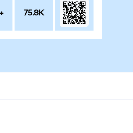
+
75.8K