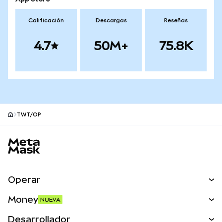
Calificación
Descargas
Reseñas
4.7
50M+
75.8K
TWT/OP
Pie de página del sitio MetaMask
Operar
Canjear
Money
NUEVA
Predecir
NUEVA
Comprar
Desarrollador