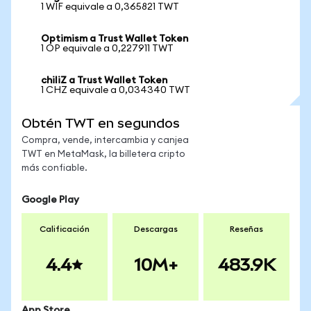
1 WIF equivale a 0,365821 TWT
Optimism a Trust Wallet Token
1 OP equivale a 0,227911 TWT
chiliZ a Trust Wallet Token
1 CHZ equivale a 0,034340 TWT
Obtén TWT en segundos
Compra, vende, intercambia y canjea
TWT en MetaMask, la billetera cripto
más confiable.
Google Play
Calificación
Descargas
Reseñas
4.4
10M+
483.9K
App Store