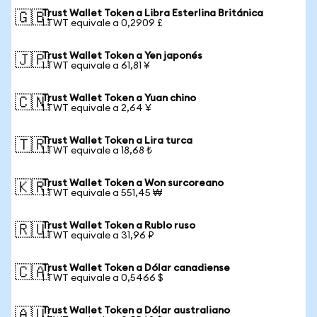
Trust Wallet Token a Libra Esterlina Británica
🇬🇧
1 TWT equivale a 0,2909 £
Trust Wallet Token a Yen japonés
🇯🇵
1 TWT equivale a 61,81 ¥
Trust Wallet Token a Yuan chino
🇨🇳
1 TWT equivale a 2,64 ¥
Trust Wallet Token a Lira turca
🇹🇷
1 TWT equivale a 18,68 ₺
Trust Wallet Token a Won surcoreano
🇰🇷
1 TWT equivale a 551,45 ₩
Trust Wallet Token a Rublo ruso
🇷🇺
1 TWT equivale a 31,96 ₽
Trust Wallet Token a Dólar canadiense
🇨🇦
1 TWT equivale a 0,5466 $
Trust Wallet Token a Dólar australiano
🇦🇺