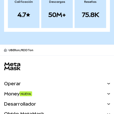
Calificación
Descargas
Reseñas
4.7
50M+
75.8K
UBERon/RDDTon
Pie de página del sitio MetaMask
Operar
Canjear
Money
NUEVA
Predecir
NUEVA
Comprar
Desarrollador
Perps
NUEVA
Tarjeta
Ver los documentos
Obtén MetaMask