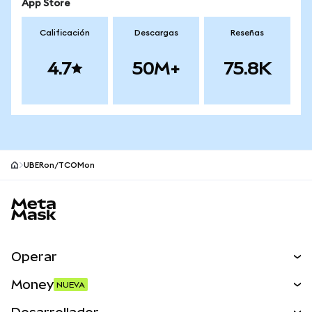
App Store
Calificación
Descargas
Reseñas
4.7
50M+
75.8K
UBERon/TCOMon
Pie de página del sitio MetaMask
Operar
Canjear
Money
NUEVA
Predecir
NUEVA
Comprar