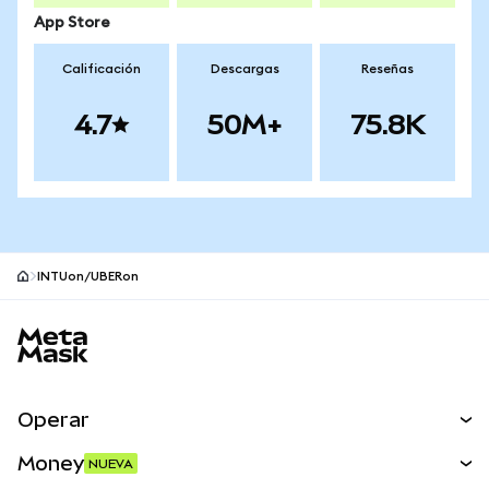
App Store
Calificación
Descargas
Reseñas
4.7
50M+
75.8K
INTUon/UBERon
Pie de página del sitio MetaMask
Operar
Canjear
Money
NUEVA
Predecir
NUEVA
Comprar