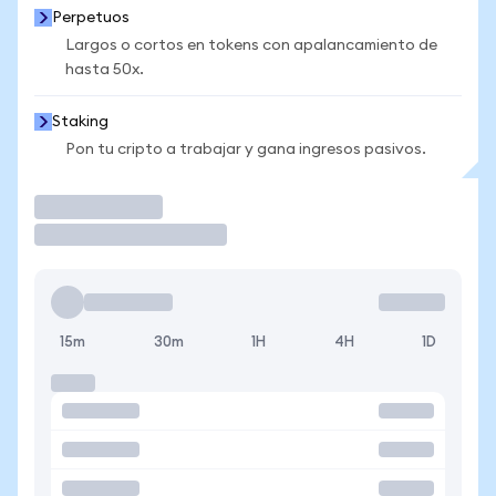
Perpetuos
Largos o cortos en tokens con apalancamiento de
hasta 50x.
Staking
Pon tu cripto a trabajar y gana ingresos pasivos.
Operar
15m
30m
1H
4H
1D