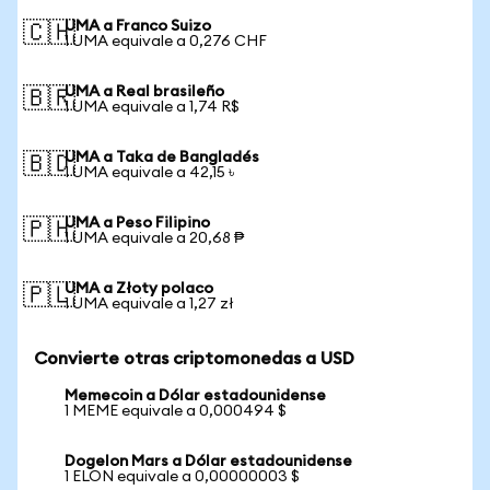
UMA a Franco Suizo
🇨🇭
1 UMA equivale a 0,276 CHF
UMA a Real brasileño
🇧🇷
1 UMA equivale a 1,74 R$
UMA a Taka de Bangladés
🇧🇩
1 UMA equivale a 42,15 ৳
UMA a Peso Filipino
🇵🇭
1 UMA equivale a 20,68 ₱
UMA a Złoty polaco
🇵🇱
1 UMA equivale a 1,27 zł
Convierte otras criptomonedas a USD
Memecoin a Dólar estadounidense
1 MEME equivale a 0,000494 $
Dogelon Mars a Dólar estadounidense
1 ELON equivale a 0,00000003 $