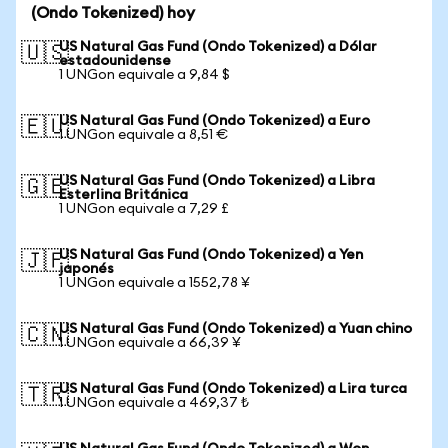
(Ondo Tokenized) hoy
US Natural Gas Fund (Ondo Tokenized) a Dólar
🇺🇸
estadounidense
1 UNGon equivale a 9,84 $
US Natural Gas Fund (Ondo Tokenized) a Euro
🇪🇺
1 UNGon equivale a 8,51 €
US Natural Gas Fund (Ondo Tokenized) a Libra
🇬🇧
Esterlina Británica
1 UNGon equivale a 7,29 £
US Natural Gas Fund (Ondo Tokenized) a Yen
🇯🇵
japonés
1 UNGon equivale a 1552,78 ¥
US Natural Gas Fund (Ondo Tokenized) a Yuan chino
🇨🇳
1 UNGon equivale a 66,39 ¥
US Natural Gas Fund (Ondo Tokenized) a Lira turca
🇹🇷
1 UNGon equivale a 469,37 ₺