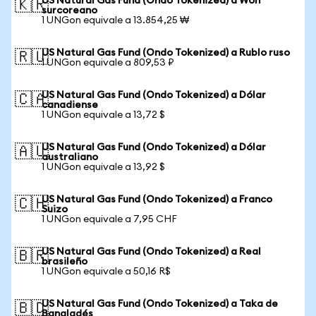
US Natural Gas Fund (Ondo Tokenized) a Won
🇰🇷
surcoreano
1 UNGon equivale a 13.854,25 ₩
US Natural Gas Fund (Ondo Tokenized) a Rublo ruso
🇷🇺
1 UNGon equivale a 809,53 ₽
US Natural Gas Fund (Ondo Tokenized) a Dólar
🇨🇦
canadiense
1 UNGon equivale a 13,72 $
US Natural Gas Fund (Ondo Tokenized) a Dólar
🇦🇺
australiano
1 UNGon equivale a 13,92 $
US Natural Gas Fund (Ondo Tokenized) a Franco
🇨🇭
Suizo
1 UNGon equivale a 7,95 CHF
US Natural Gas Fund (Ondo Tokenized) a Real
🇧🇷
brasileño
1 UNGon equivale a 50,16 R$
US Natural Gas Fund (Ondo Tokenized) a Taka de
🇧🇩
Bangladés