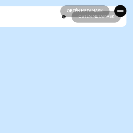
OBTÉN METAMASK
OBTÉN METAMASK
OBTÉN METAMASK
OBTÉN METAMASK