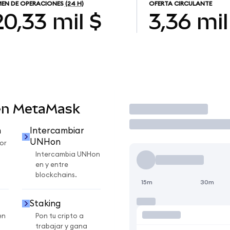
EN DE OPERACIONES
(24 H)
OFERTA CIRCULANTE
0,33 mil $
3,36 mil
en MetaMask
Operar
n
Intercambiar
UNHon
or
Intercambia UNHon
en y entre
blockchains.
15m
30m
Staking
en
Pon tu cripto a
trabajar y gana