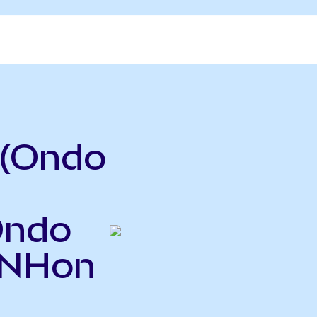
 (Ondo
Ondo
UNHon