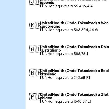
🇯🇵
japonés
1 UNHon equivale a 65.436,4 ¥
UnitedHealth (Ondo Tokenized) a Won
🇰🇷
surcoreano
1 UNHon equivale a 583.804,44 ₩
UnitedHealth (Ondo Tokenized) a Dóla
🇦🇺
australiano
1 UNHon equivale a 586,76 $
UnitedHealth (Ondo Tokenized) a Real
🇧🇷
brasileño
1 UNHon equivale a 2113,68 R$
UnitedHealth (Ondo Tokenized) a Złot
🇵🇱
polaco
1 UNHon equivale a 1540,57 zł