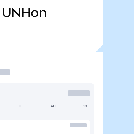
UNHon
1H
4H
1D