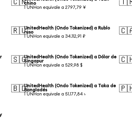
🇨🇳
🇹
chino
1 UNHon equivale a 2797,79 ¥
UnitedHealth (Ondo Tokenized) a Rublo
🇷🇺
🇨
ruso
1 UNHon equivale a 34.112,91 ₽
r
UnitedHealth (Ondo Tokenized) a Dólar de
🇸🇬
🇨
Singapur
1 UNHon equivale a 529,98 $
UnitedHealth (Ondo Tokenized) a Taka de
🇧🇩
🇵
Bangladés
1 UNHon equivale a 51.177,84 ৳
y