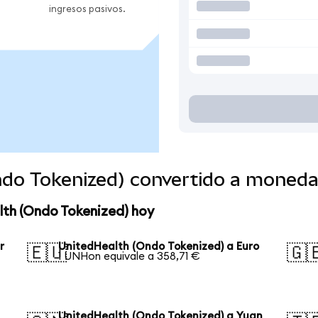
ingresos pasivos.
ndo Tokenized) convertido a moneda
lth (Ondo Tokenized) hoy
r
UnitedHealth (Ondo Tokenized) a Euro
🇪🇺
🇬
1 UNHon equivale a 358,71 €
UnitedHealth (Ondo Tokenized) a Yuan