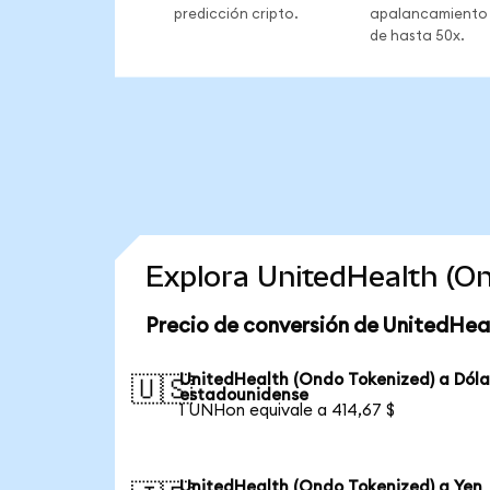
predicción cripto.
apalancamiento
de hasta 50x.
Explora UnitedHealth (O
Precio de conversión de UnitedHea
UnitedHealth (Ondo Tokenized) a Dóla
🇺🇸
estadounidense
1 UNHon equivale a 414,67 $
UnitedHealth (Ondo Tokenized) a Yen