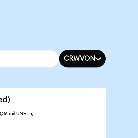
CRWVON
ed)
3,36 mil UNHon,