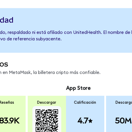
idad
do, respaldado ni está afiliado con UnitedHealth. El nombre de 
tivo de referencia subyacente.
os
en MetaMask, la billetera cripto más confiable.
App Store
Reseñas
Descargar
Calificación
Descarg
83.9K
4.7
50M