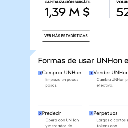
CAPITALIZACIÓN BURSÁTIL
VOLUM
1,39 M $
52
VER MÁS ESTADÍSTICAS
VER MÁS ESTADÍSTICAS
Formas de usar UNHon 
Comprar UNHon
Vender UNHo
Empieza en pocos
Cambia UNHon p
pasos.
efectivo.
Predecir
Perpetuos
Opera con UNHon
Largos o cortos 
y mercados de
tokens con