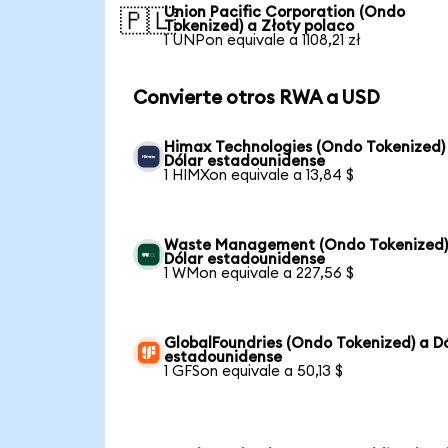
Union Pacific Corporation (Ondo
🇵🇱
Tokenized) a Złoty polaco
1 UNPon equivale a 1108,21 zł
Convierte otros RWA a USD
Himax Technologies (Ondo Tokenized)
Dólar estadounidense
1 HIMXon equivale a 13,84 $
Waste Management (Ondo Tokenized)
Dólar estadounidense
1 WMon equivale a 227,56 $
GlobalFoundries (Ondo Tokenized) a D
estadounidense
1 GFSon equivale a 50,13 $