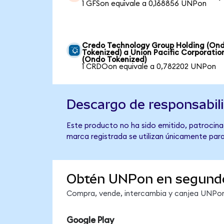
1 GFSon equivale a 0,168856 UNPon
Credo Technology Group Holding (On
Tokenized) a Union Pacific Corporatio
(Ondo Tokenized)
1 CRDOon equivale a 0,782202 UNPon
Descargo de responsabil
Este producto no ha sido emitido, patrocinad
marca registrada se utilizan únicamente para
Obtén UNPon en segund
Compra, vende, intercambia y canjea UNPon 
Google Play