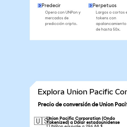
Predecir
Perpetuos
Opera con UNPon y
Largos o cortos 
mercados de
tokens con
predicción cripto.
apalancamiento
de hasta 50x.
Explora Union Pacific C
Precio de conversión de Union Paci
Union Pacific Corporation (Ondo
🇺🇸
Tokenized) a Dólar estadounidense
1 UNPon equivale a 296,88 $