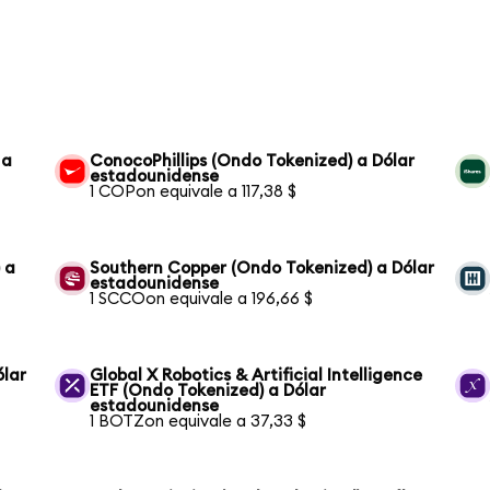
 a
ConocoPhillips (Ondo Tokenized) a Dólar
estadounidense
1 COPon equivale a 117,38 $
 a
Southern Copper (Ondo Tokenized) a Dólar
estadounidense
1 SCCOon equivale a 196,66 $
ólar
Global X Robotics & Artificial Intelligence
ETF (Ondo Tokenized) a Dólar
estadounidense
1 BOTZon equivale a 37,33 $