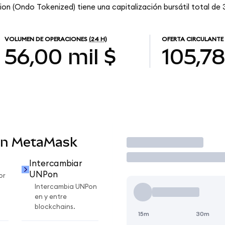
n (Ondo Tokenized) tiene una capitalización bursátil total de 31
VOLUMEN DE OPERACIONES
(24 H)
OFERTA CIRCULANTE
56,00 mil $
105,7
en MetaMask
Operar
Intercambiar
UNPon
or
Intercambia UNPon
en y entre
blockchains.
15m
30m