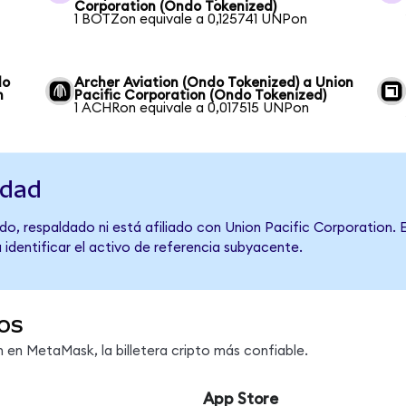
Corporation (Ondo Tokenized)
1 BOTZon equivale a 0,125741 UNPon
do
Archer Aviation (Ondo Tokenized) a Union
n
Pacific Corporation (Ondo Tokenized)
1 ACHRon equivale a 0,017515 UNPon
idad
o, respaldado ni está afiliado con Union Pacific Corporation. 
 identificar el activo de referencia subyacente.
os
en MetaMask, la billetera cripto más confiable.
App Store