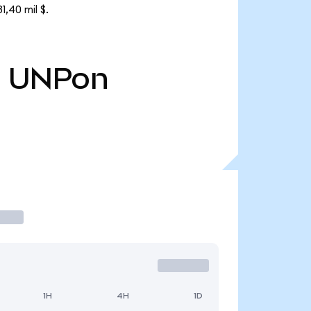
,40 mil $.
8
UNPon
1H
4H
1D