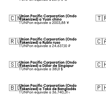
Union Pacific Corporation (Ondo
🇨🇳
🇹
Tokenized) a Yuan chino
1 UNPon equivale a 2003,88 ¥
Union Pacific Corporation (Ondo
🇷🇺
🇨
Tokenized) a Rublo ruso
1 UNPon equivale a 24.637,10 ₽
Union Pacific Corporation (Ondo
🇸🇬
🇨
Tokenized) a Dólar de Singapur
1 UNPon equivale a 381,11 $
Union Pacific Corporation (Ondo
🇧🇩
🇵
Tokenized) a Taka de Bangladés
1 UNPon equivale a 36.740,31 ৳