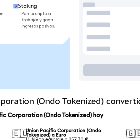
Staking
en
Pon tu cripto a
trabajar y gana
ingresos pasivos.
orporation (Ondo Tokenized) convert
fic Corporation (Ondo Tokenized) hoy
Union Pacific Corporation (Ondo
🇪🇺
🇬
Tokenized) a Euro
1 UNPon equivale a 257,70 €