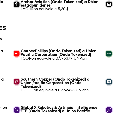
do
Archer Aviation (Ondo Tokenized) a Dólar
estadounidense
1 ACHRon equivale a 5,20 $
es
s
 a
ConocoPhillips (Ondo Tokenized) a Union
Pacific Corporation (Ondo Tokenized)
1 COPon equivale a 0,395379 UNPon
 a
Southern Copper (Ondo Tokenized) a
Union Pacific Corporation (Ondo
Tokenized)
1 SCCOon equivale a 0,662423 UNPon
nion
Global X Robotics & Artificial Intelligence
ETF (Ondo Tokenized) a Union Pacific