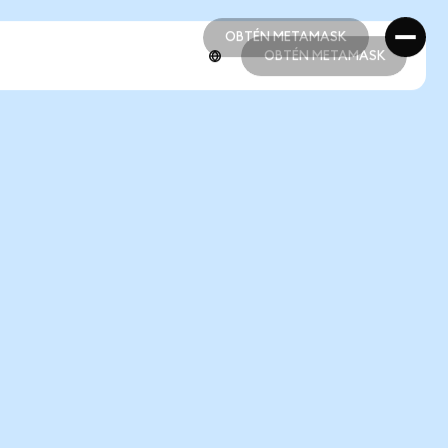
OBTÉN METAMASK
OBTÉN METAMASK
OBTÉN METAMASK
OBTÉN METAMASK