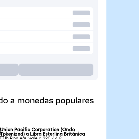
ido a monedas populares
Union Pacific Corporation (Ondo

Tokenized) a Libra Esterlina Británica
1 UNPon equivale a 220,64 £