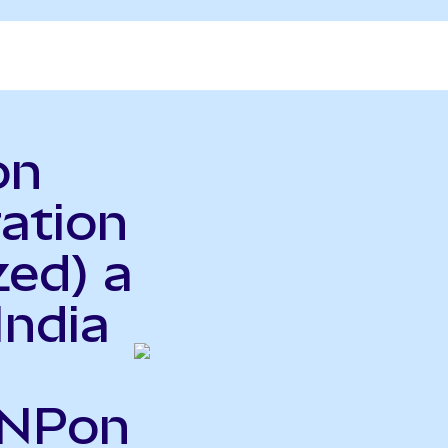
on
ration
zed) a
India
UNPon