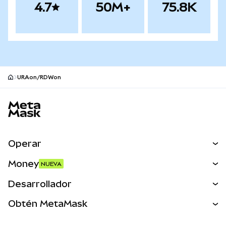
4.7
50M+
75.8K
URAon/RDWon
Pie de página del sitio MetaMask
Operar
Canjear
Money
NUEVA
Predecir
NUEVA
Comprar
Desarrollador
Perps
NUEVA
Tarjeta
Ver los documentos
Obtén MetaMask
Activos del mundo real
mUSD
NUEVA
Panel
Obtén Metamask