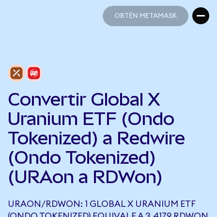
OBTÉN METAMASK
OBTÉN METAMASK
Convertir Global X
Uranium ETF (Ondo
Tokenized) a Redwire
(Ondo Tokenized)
(URAon a RDWon)
URAON/RDWON: 1 GLOBAL X URANIUM ETF
(ONDO TOKENIZED) EQUIVALE A 3,4179 RDWON