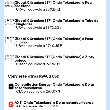
Global X Uranium ETF (Ondo Tokenized) a Real
🇧🇷
brasileño
1 URAon equivale a 230,15 R$
Global X Uranium ETF (Ondo Tokenized) a Taka de
🇧🇩
Bangladés
1 URAon equivale a 5572,33 ৳
Global X Uranium ETF (Ondo Tokenized) a Peso
🇵🇭
Filipino
1 URAon equivale a 2740,85 ₱
Global X Uranium ETF (Ondo Tokenized) a Złoty
🇵🇱
polaco
1 URAon equivale a 167,87 zł
Convierte otros RWA a USD
Constellation Energy (Ondo Tokenized) a Dólar
estadounidense
1 CEGon equivale a 267,09 $
AXT (Ondo Tokenized) a Dólar estadounidense
1 AXTIon equivale a 88,56 $