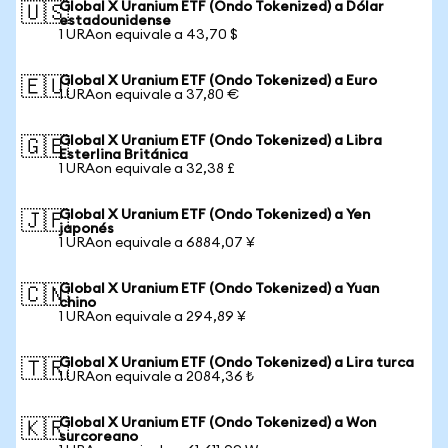
Global X Uranium ETF (Ondo Tokenized) a Dólar
🇺🇸
estadounidense
1 URAon equivale a 43,70 $
Global X Uranium ETF (Ondo Tokenized) a Euro
🇪🇺
1 URAon equivale a 37,80 €
Global X Uranium ETF (Ondo Tokenized) a Libra
🇬🇧
Esterlina Británica
1 URAon equivale a 32,38 £
Global X Uranium ETF (Ondo Tokenized) a Yen
🇯🇵
japonés
1 URAon equivale a 6884,07 ¥
Global X Uranium ETF (Ondo Tokenized) a Yuan
🇨🇳
chino
1 URAon equivale a 294,89 ¥
Global X Uranium ETF (Ondo Tokenized) a Lira turca
🇹🇷
1 URAon equivale a 2084,36 ₺
Global X Uranium ETF (Ondo Tokenized) a Won
🇰🇷
surcoreano