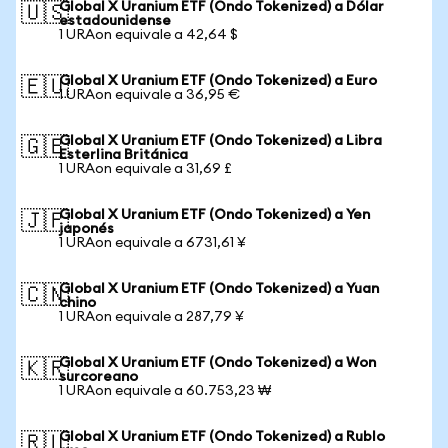
Global X Uranium ETF (Ondo Tokenized) a Dólar
🇺🇸
estadounidense
1 URAon equivale a 42,64 $
Global X Uranium ETF (Ondo Tokenized) a Euro
🇪🇺
1 URAon equivale a 36,95 €
Global X Uranium ETF (Ondo Tokenized) a Libra
🇬🇧
Esterlina Británica
1 URAon equivale a 31,69 £
Global X Uranium ETF (Ondo Tokenized) a Yen
🇯🇵
japonés
1 URAon equivale a 6731,61 ¥
Global X Uranium ETF (Ondo Tokenized) a Yuan
🇨🇳
chino
1 URAon equivale a 287,79 ¥
Global X Uranium ETF (Ondo Tokenized) a Won
🇰🇷
surcoreano
1 URAon equivale a 60.753,23 ₩
Global X Uranium ETF (Ondo Tokenized) a Rublo
🇷🇺