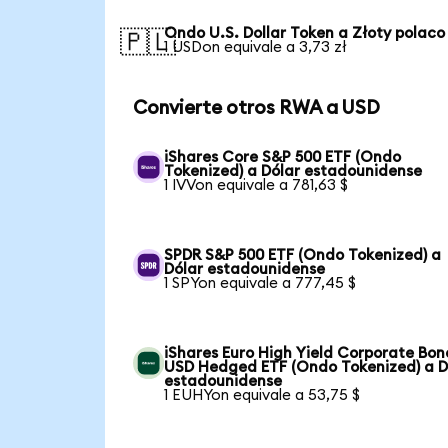
Ondo U.S. Dollar Token a Złoty polaco
🇵🇱
1 USDon equivale a 3,73 zł
Convierte otros RWA a USD
iShares Core S&P 500 ETF (Ondo
Tokenized) a Dólar estadounidense
1 IVVon equivale a 781,63 $
SPDR S&P 500 ETF (Ondo Tokenized) a
Dólar estadounidense
1 SPYon equivale a 777,45 $
iShares Euro High Yield Corporate Bon
USD Hedged ETF (Ondo Tokenized) a D
estadounidense
1 EUHYon equivale a 53,75 $