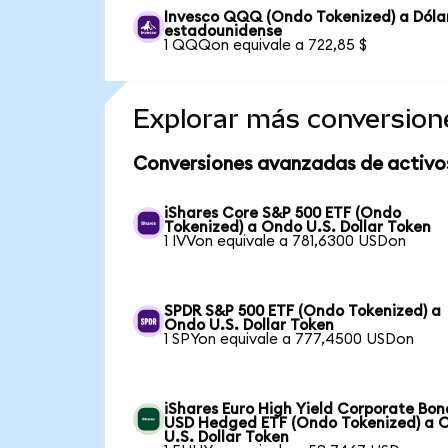
Invesco QQQ (Ondo Tokenized) a Dóla
estadounidense
1 QQQon equivale a 722,85 $
Explorar más conversion
Conversiones avanzadas de activo
iShares Core S&P 500 ETF (Ondo
Tokenized) a Ondo U.S. Dollar Token
1 IVVon equivale a 781,6300 USDon
SPDR S&P 500 ETF (Ondo Tokenized) a
Ondo U.S. Dollar Token
1 SPYon equivale a 777,4500 USDon
iShares Euro High Yield Corporate Bon
USD Hedged ETF (Ondo Tokenized) a 
U.S. Dollar Token