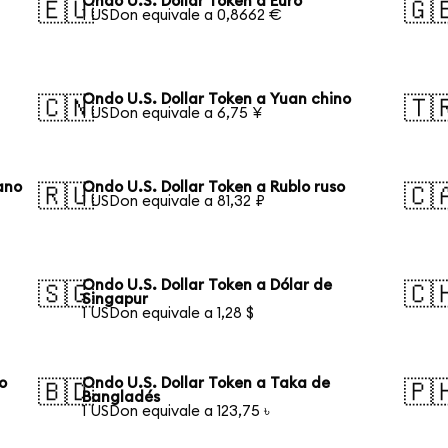
Ondo U.S. Dollar Token a Euro
🇪🇺
🇬
1 USDon equivale a 0,8662 €
Ondo U.S. Dollar Token a Yuan chino
🇨🇳
🇹
1 USDon equivale a 6,75 ¥
ano
Ondo U.S. Dollar Token a Rublo ruso
🇷🇺
🇨
1 USDon equivale a 81,32 ₽
Ondo U.S. Dollar Token a Dólar de
🇸🇬
🇨
Singapur
1 USDon equivale a 1,28 $
o
Ondo U.S. Dollar Token a Taka de
🇧🇩
🇵
Bangladés
1 USDon equivale a 123,75 ৳