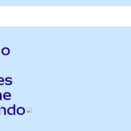
do
es
me
Ondo