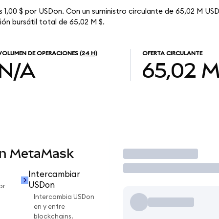
s 1,00 $ por USDon. Con un suministro circulante de 65,02 M USD
ón bursátil total de 65,02 M $.
VOLUMEN DE OPERACIONES
(24 H)
OFERTA CIRCULANTE
N/A
65,02 
en MetaMask
Operar
Intercambiar
USDon
or
Intercambia USDon
en y entre
blockchains.