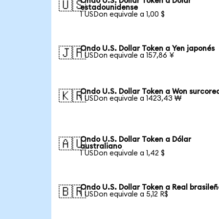
Ondo U.S. Dollar Token a Dólar
🇺🇸
estadounidense
1 USDon equivale a 1,00 $
Ondo U.S. Dollar Token a Yen japonés
🇯🇵
1 USDon equivale a 157,86 ¥
Ondo U.S. Dollar Token a Won surcore
🇰🇷
1 USDon equivale a 1423,43 ₩
Ondo U.S. Dollar Token a Dólar
🇦🇺
australiano
1 USDon equivale a 1,42 $
Ondo U.S. Dollar Token a Real brasileñ
🇧🇷
1 USDon equivale a 5,12 R$