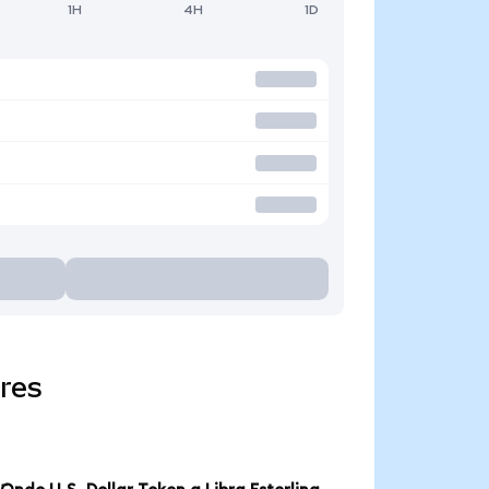
1H
4H
1D
res